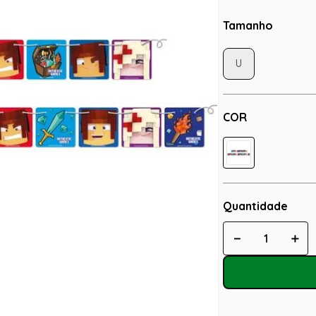
Tamanho
U
COR
Quantidade
－
＋