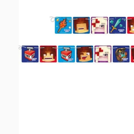
10
º
toy story