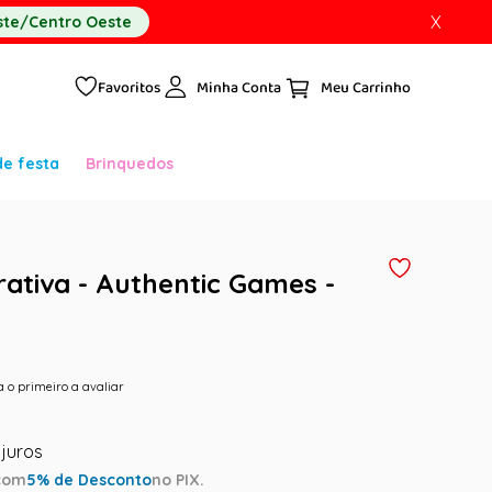
X
te/Centro Oeste
Favoritos
Minha Conta
de festa
Brinquedos
rativa - Authentic Games -
a o primeiro a avaliar
com
5
% de Desconto
no PIX.