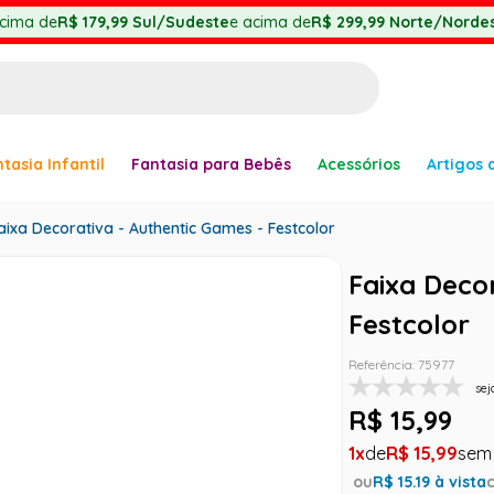
cima de
R$ 179,99
Sul/Sudeste
e acima de
R$ 299,99
Norte/Nordes
BUSCADOS
tasia Infantil
Fantasia para Bebês
Acessórios
Artigos 
anha
aixa Decorativa - Authentic Games - Festcolor
Faixa Deco
Festcolor
er
Referência
:
75977
sej
R$
15
,
99
1
R$
15
,
99
ou
R$
15.19
à vista