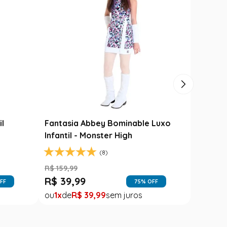
il
Fantasia Abbey Bominable Luxo
Infantil - Monster High
(8)
R$
159
,
99
R$
39
,
99
FF
75
% OFF
1
R$
39
,
99