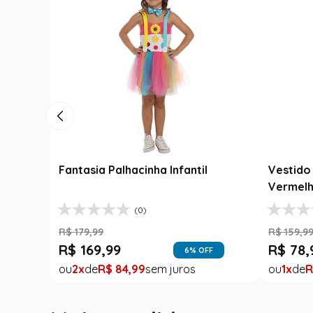
Fantasia Palhacinha Infantil
Vestido 
Vermelh
(0)
R$
179
,
99
R$
159
,
9
R$
169
,
99
R$
78
,
6
% OFF
2
R$
84
,
99
1
R