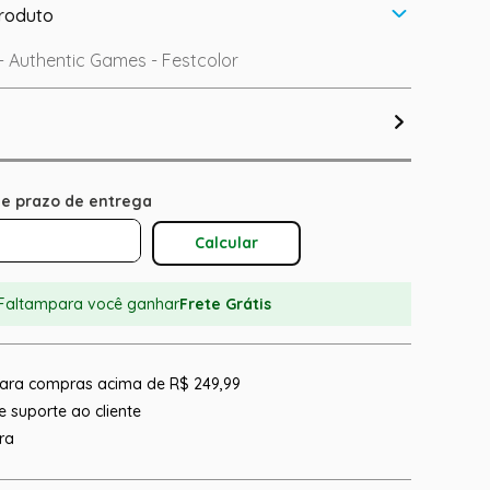
roduto
- Authentic Games - Festcolor
Calcular O Frete
Faltam
para você ganhar
Frete Grátis
 para compras acima de R$ 249,99
 suporte ao cliente
ra