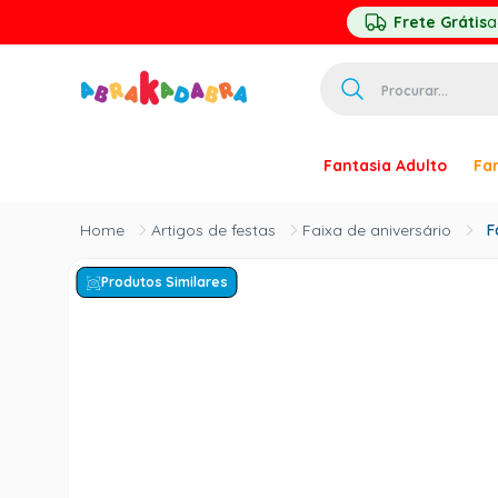
Frete Grátis
a
Procurar...
TERMOS MAIS 
Fantasia Adulto
Fan
1
º
homem ar
2
º
princesa
Artigos de festas
Faixa de aniversário
F
3
º
pirata
Produtos Similares
4
º
paquita
5
º
harry pott
6
º
palhaço
7
º
mascara
8
º
kpop
9
º
rumi