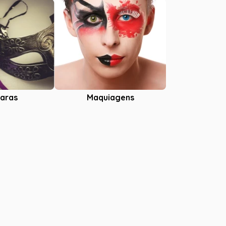
aras
Maquiagens