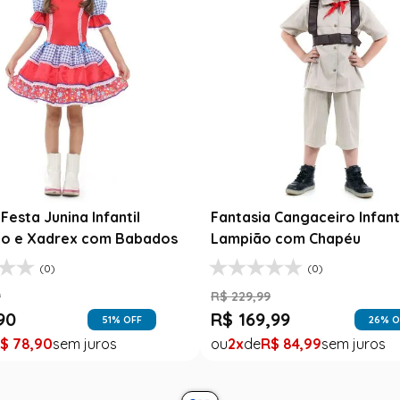
Festa Junina Infantil
Fantasia Cangaceiro Infant
o e Xadrex com Babados
Lampião com Chapéu
(0)
(0)
9
R$
229
,
99
90
R$
169
,
99
51
% OFF
26
% O
$
78
,
90
2
R$
84
,
99