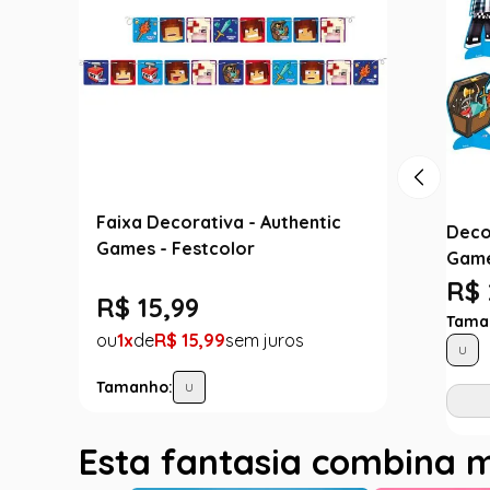
Faixa Decorativa - Authentic
Deco
Games - Festcolor
Game
R$ 
R$
15
,
99
Tama
1
R$
15
,
99
U
Tamanho:
U
Esta fantasia combina 