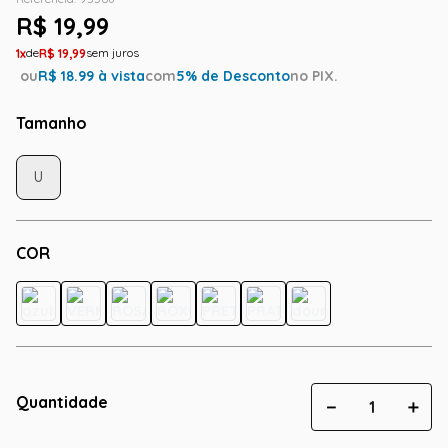
R$
19
,
99
1
R$
19
,
99
ou
R$
18.99
à vista
com
5
% de Desconto
no PIX.
Tamanho
U
COR
Quantidade
－
＋