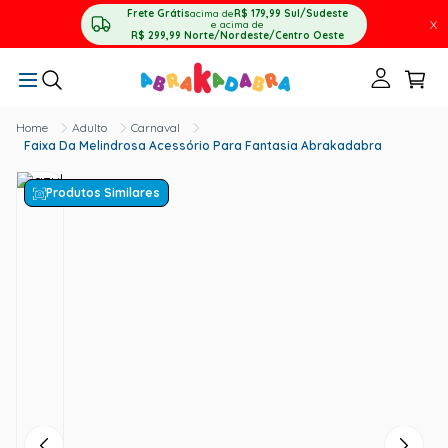
Frete Grátis
acima de
R$ 179,99
Sul/Sudeste
X
e acima de
R$ 299,99
Norte/Nordeste/Centro Oeste
Adulto
Carnaval
Faixa Da Melindrosa Acessório Para Fantasia Abrakadabra
Produtos Similares