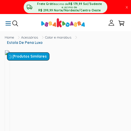
Frete Grátis
acima de
R$ 179,99
Sul/Sudeste
X
e acima de
R$ 299,99
Norte/Nordeste/Centro Oeste
Acessórios
Colar e marabus
Estola De Pena Luxo
Produtos Similares