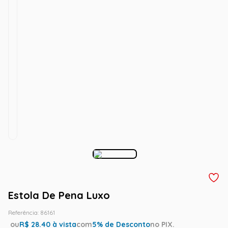
Estola De Pena Luxo
Referência
:
86161
ou
R$
28.40
à vista
com
5
% de Desconto
no PIX.