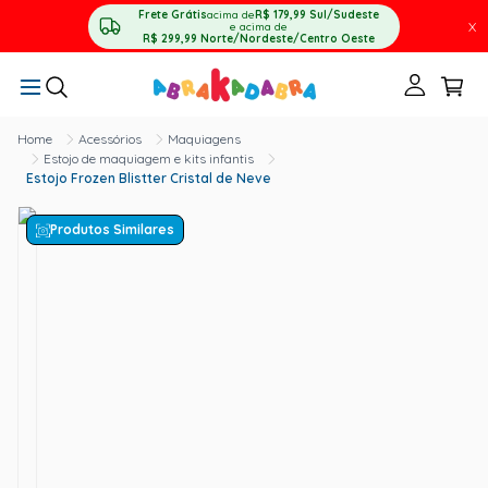
Frete Grátis
acima de
R$ 179,99
Sul/Sudeste
X
e acima de
R$ 299,99
Norte/Nordeste/Centro Oeste
Acessórios
Maquiagens
Estojo de maquiagem e kits infantis
Estojo Frozen Blistter Cristal de Neve
Produtos Similares