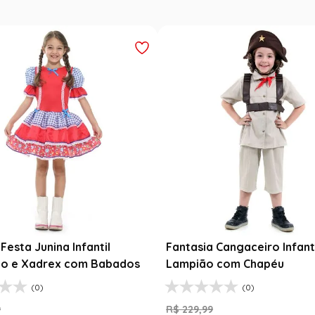
Festa Junina Infantil
Fantasia Cangaceiro Infant
o e Xadrex com Babados
Lampião com Chapéu
(0)
(0)
9
R$
229
,
99