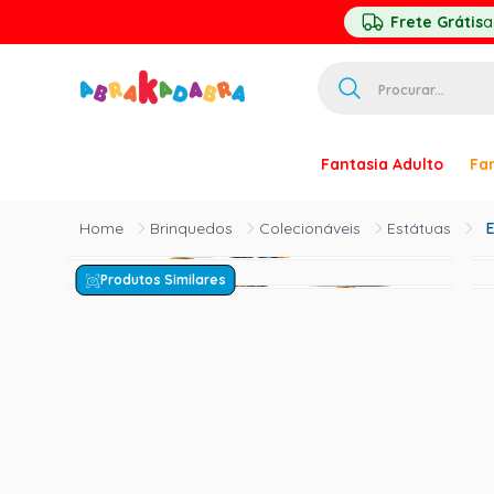
Frete Grátis
a
Procurar...
TERMOS MAIS 
Fantasia Adulto
Fan
1
º
homem ar
2
º
princesa
Brinquedos
Colecionáveis
Estátuas
E
3
º
pirata
Produtos Similares
4
º
mascara
5
º
paquita
6
º
harry pott
7
º
palhaço
8
º
kpop
9
º
branca ne