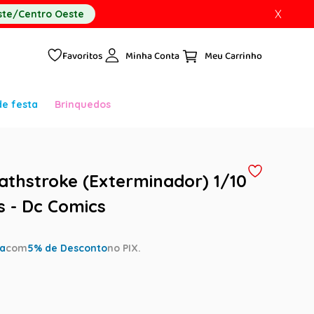
X
te/Centro Oeste
Favoritos
Minha Conta
de festa
Brinquedos
athstroke (Exterminador) 1/10
s - Dc Comics
ta
com
5
% de Desconto
no PIX.