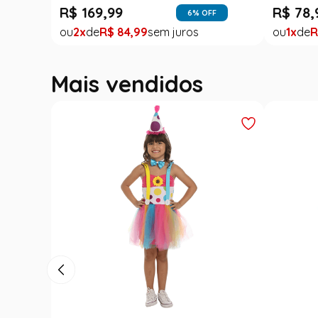
R$
169
,
99
R$
78
,
6
% OFF
2
R$
84
,
99
1
R
Mais vendidos