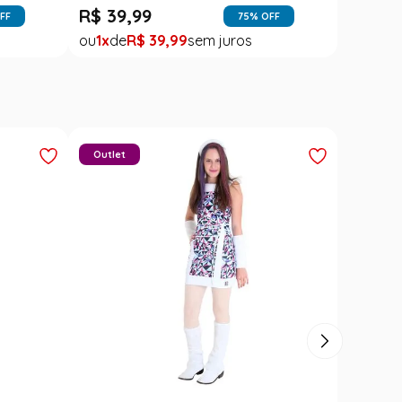
R$
39
,
99
FF
75
% OFF
1
R$
39
,
99
Outlet