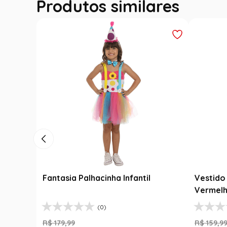
Produtos similares
Fantasia Palhacinha Infantil
Vestido 
Vermelh
(0)
R$
179
,
99
R$
159
,
9