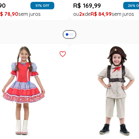
90
R$
169
,
99
51
% OFF
26
% O
$
78
,
90
2
R$
84
,
99