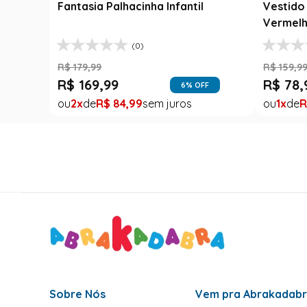
Fantasia Palhacinha Infantil
Vestido 
Vermelh
(0)
R$
179
,
99
R$
159
,
9
R$
169
,
99
R$
78
,
6
% OFF
2
R$
84
,
99
1
R
Sobre Nós
Vem pra Abrakadab