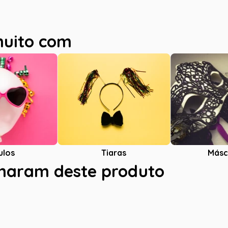
muito com
ulos
Tiaras
Másc
charam deste produto