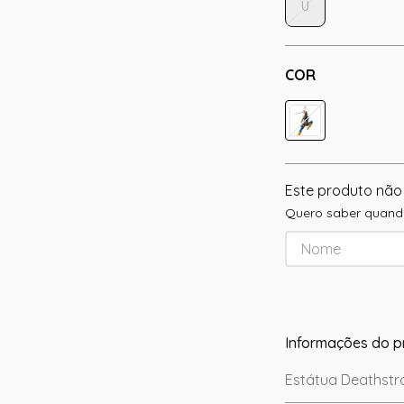
U
COR
Este produto não
Quero saber quando
Informações do p
Estátua Deathstro