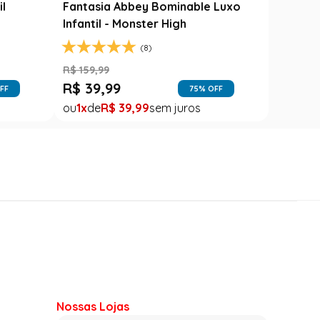
il
Fantasia Abbey Bominable Luxo
Infantil - Monster High
(8)
R$
159
,
99
R$
39
,
99
FF
75
% OFF
1
R$
39
,
99
Nossas Lojas