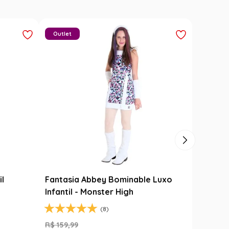
Outlet
il
Fantasia Abbey Bominable Luxo
Infantil - Monster High
(8)
R$
159
,
99