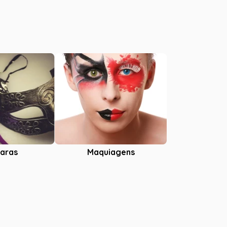
aras
Maquiagens