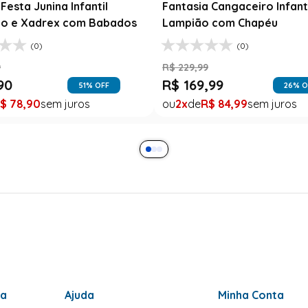
Festa Junina Infantil
Fantasia Cangaceiro Infant
o e Xadrex com Babados
Lampião com Chapéu
(0)
(0)
9
R$
229
,
99
90
R$
169
,
99
51
% OFF
26
% O
$
78
,
90
2
R$
84
,
99
ra
Ajuda
Minha Conta