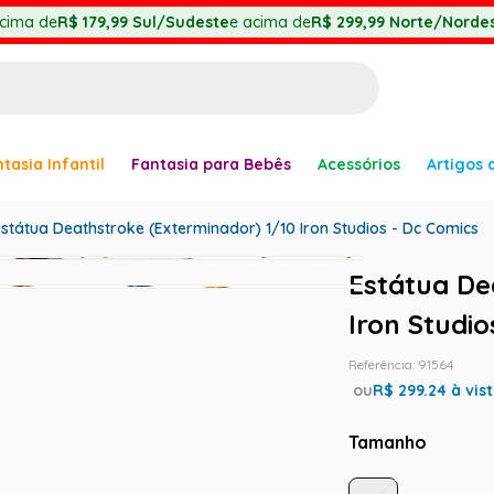
cima de
R$ 179,99
Sul/Sudeste
e acima de
R$ 299,99
Norte/Nordes
BUSCADOS
tasia Infantil
Fantasia para Bebês
Acessórios
Artigos 
anha
státua Deathstroke (Exterminador) 1/10 Iron Studios - Dc Comics
Estátua De
Iron Studio
Referência
:
91564
er
ou
R$
299.24
à vis
Tamanho
ve