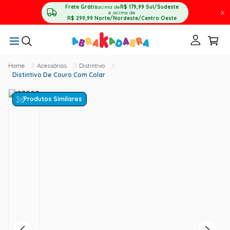
Frete Grátis
acima de
R$ 179,99
Sul/Sudeste
X
e acima de
R$ 299,99
Norte/Nordeste/Centro Oeste
Acessórios
Distintivo
Distintivo De Couro Com Colar
Produtos Similares