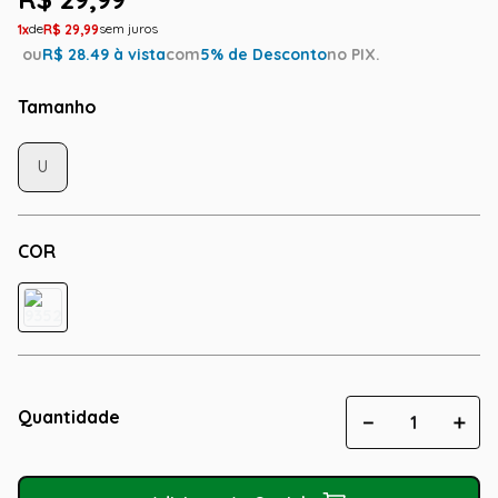
1
R$
29
,
99
ou
R$
28.49
à vista
com
5
% de Desconto
no PIX.
Tamanho
U
COR
Quantidade
－
＋