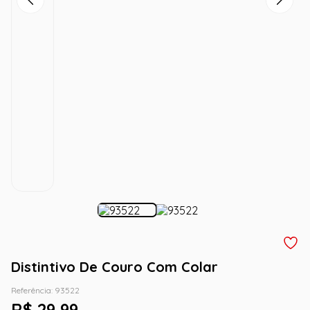
Distintivo De Couro Com Colar
Referência
:
93522
R$
29
,
99