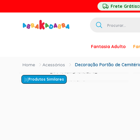
Frete Grátis
a
Procurar...
TERMOS MAIS 
Fantasia Adulto
Fan
1
º
homem ar
2
º
princesa
Acessórios
Decoração Portão de Cemitéri
3
º
pirata
Produtos Similares
4
º
palhaço
5
º
mascara
6
º
paquita
7
º
harry pott
8
º
kpop
9
º
branca ne