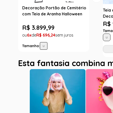
Decoração Portão de Cemitério
Teia
com Teia de Aranha Halloween
Deco
R$ 
R$
3
.
899
,
99
Tama
6
R$
696
,
24
U
Tamanho:
U
Esta fantasia combina 