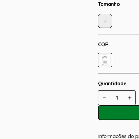
Tamanho
U
COR
Quantidade
－
＋
Informações do p