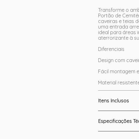
Transforme o ambi
Portão de Cemité
caveiras e teias 
uma entrada arrep
ideal para áreas 
aterrorizante à 
Diferenciais
Design com caveir
Fácil montagem e
Material resistent
Itens Inclusos
Especificações Té