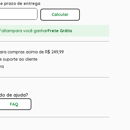
Calcular O Frete
Faltam
para você ganhar
Frete Grátis
 para compras acima de R$ 249,99
 suporte ao cliente
ra
do de ajuda?
FAQ