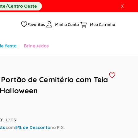
X
te/Centro Oeste
Favoritos
Minha Conta
de festa
Brinquedos
Portão de Cemitério com Teia
 Halloween
sta
com
5
% de Desconto
no PIX.