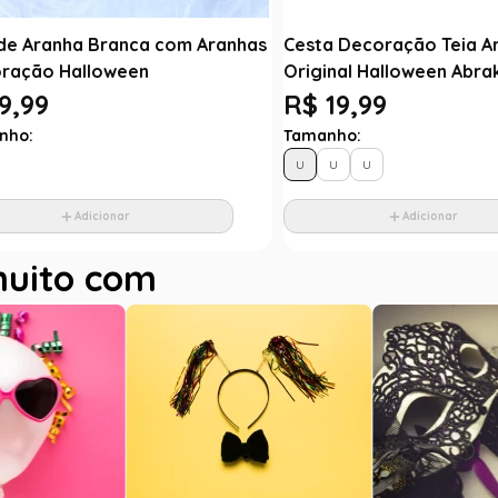
 de Aranha Branca com Aranhas
Cesta Decoração Teia A
ração Halloween
Original Halloween Abr
9,99
R$ 19,99
nho:
Tamanho:
U
U
U
Adicionar
Adicionar
muito com