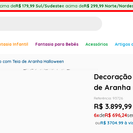
cima de
R$ 179,99
Sul/Sudeste
e acima de
R$ 299,99
Norte/Nordes
BUSCADOS
tasia Infantil
Fantasia para Bebês
Acessórios
Artigos 
anha
o com Teia de Aranha Halloween
Decoração 
de Aranha
Referência
:
93726
R$
3
.
899
,
99
er
6
R$
696
,
24
ou
R$
3704.99
à vi
ve