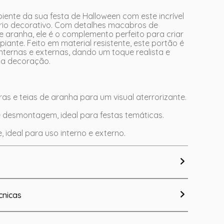
ente da sua festa de Halloween com este incrível
rio decorativo. Com detalhes macabros de
de aranha, ele é o complemento perfeito para criar
iante. Feito em material resistente, este portão é
internas e externas, dando um toque realista e
sua decoração.
as e teias de aranha para um visual aterrorizante.
 desmontagem, ideal para festas temáticas.
e, ideal para uso interno e externo.
cnicas