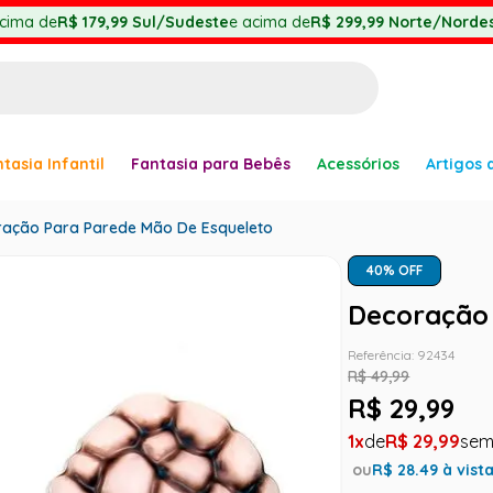
cima de
R$ 179,99
Sul/Sudeste
e acima de
R$ 299,99
Norte/Nordes
BUSCADOS
tasia Infantil
Fantasia para Bebês
Acessórios
Artigos 
anha
ação Para Parede Mão De Esqueleto
40
% OFF
Decoração 
Referência
:
92434
er
R$
49
,
99
R$
29
,
99
1
R$
29
,
99
ou
R$
28.49
à vist
ve