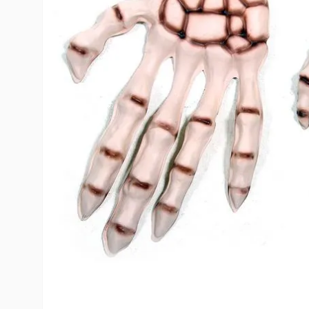
10
º
rumi