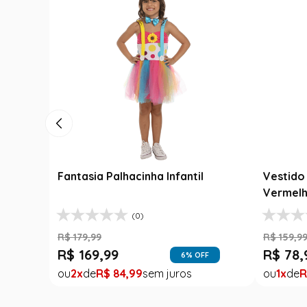
Fantasia Palhacinha Infantil
Vestido 
Vermelh
(0)
R$
179
,
99
R$
159
,
9
R$
169
,
99
R$
78
,
6
% OFF
2
R$
84
,
99
1
R