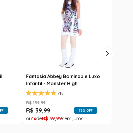
il
Fantasia Abbey Bominable Luxo
Infantil - Monster High
(8)
R$
159
,
99
R$
39
,
99
FF
75
% OFF
1
R$
39
,
99