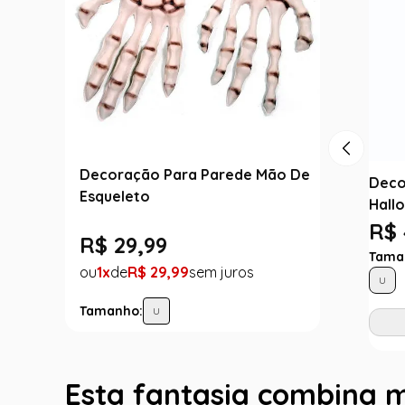
Decoração Para Parede Mão De
Deco
Esqueleto
Hall
R$ 
R$
29
,
99
Tama
1
R$
29
,
99
U
Tamanho:
U
Esta fantasia combina 