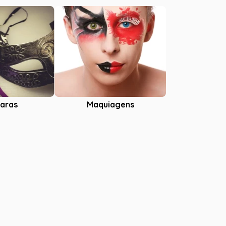
aras
Maquiagens