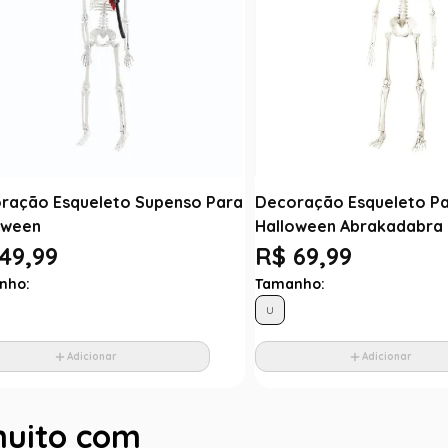
ração Esqueleto Supenso Para
Decoração Esqueleto P
oween
Halloween Abrakadabra 
49,99
R$ 69,99
nho:
Tamanho:
U
Adicionar
Adicionar
muito com