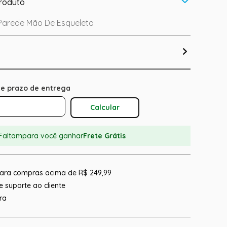
roduto
Parede Mão De Esqueleto
Calcular O Frete
Faltam
para você ganhar
Frete Grátis
 para compras acima de R$ 249,99
 suporte ao cliente
ra