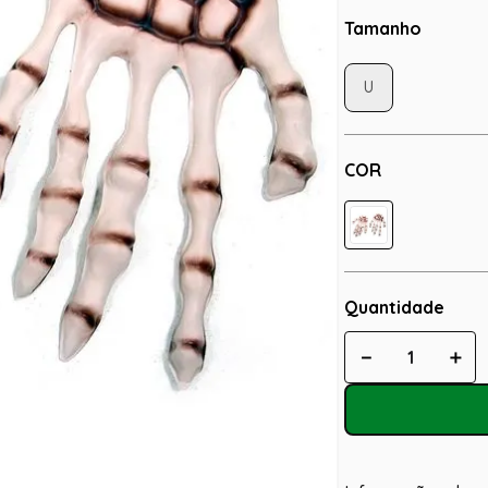
Tamanho
U
COR
Quantidade
－
＋