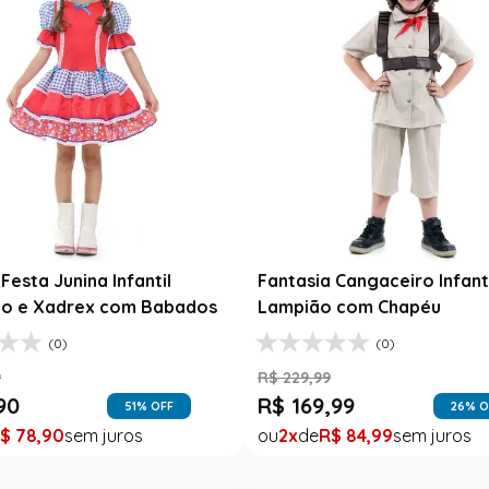
Festa Junina Infantil
Fantasia Cangaceiro Infant
o e Xadrex com Babados
Lampião com Chapéu
(0)
(0)
9
R$
229
,
99
90
R$
169
,
99
51
% OFF
26
% O
$
78
,
90
2
R$
84
,
99