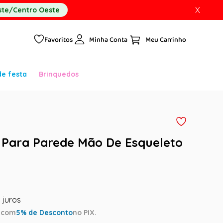
X
te/Centro Oeste
Favoritos
Minha Conta
de festa
Brinquedos
Para Parede Mão De Esqueleto
a
com
5
% de Desconto
no PIX.