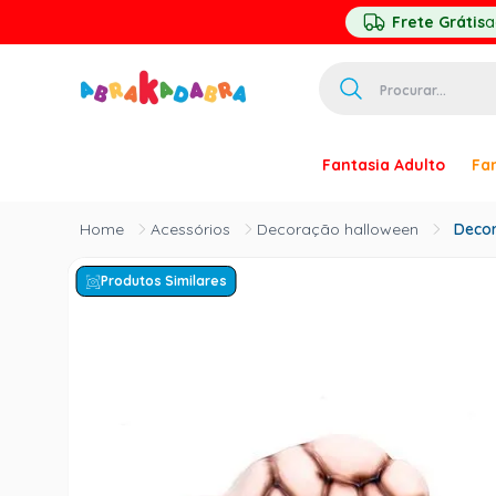
Frete Grátis
a
Procurar...
TERMOS MAIS 
Fantasia Adulto
Fan
1
º
homem ar
2
º
princesa
Acessórios
Decoração halloween
Decor
3
º
pirata
Produtos Similares
4
º
mascara
5
º
paquita
6
º
harry pott
7
º
palhaço
8
º
kpop
9
º
branca ne