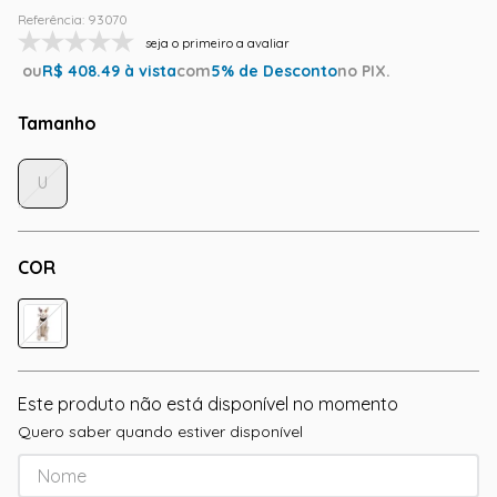
Referência
:
93070
seja o primeiro a avaliar
ou
R$
408.49
à vista
com
5
% de Desconto
no PIX.
Tamanho
U
COR
Este produto não está disponível no momento
Quero saber quando estiver disponível