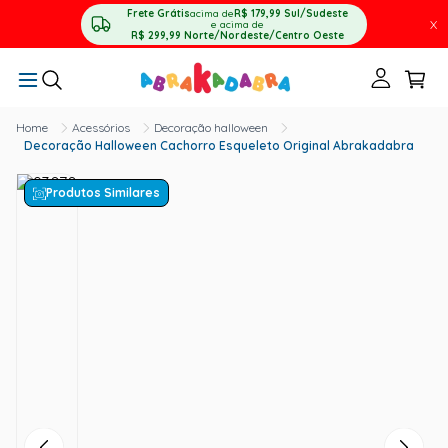
Frete Grátis
acima de
R$ 179,99
Sul/Sudeste
X
e acima de
R$ 299,99
Norte/Nordeste/Centro Oeste
Acessórios
Decoração halloween
Decoração Halloween Cachorro Esqueleto Original Abrakadabra
Produtos Similares