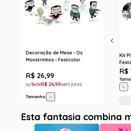
Decoração de Mesa - Os
Kit P
Monstrinhos - Festcolor
Fest
R$ 
R$
26
,
99
Tama
1
R$
26
,
99
U
Tamanho:
U
Esta fantasia combina 