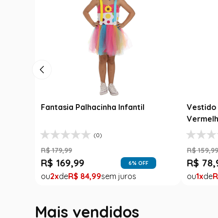
Fantasia Palhacinha Infantil
Vestido 
Vermelh
(0)
R$
179
,
99
R$
159
,
9
R$
169
,
99
R$
78
,
6
% OFF
2
R$
84
,
99
1
R
Mais vendidos