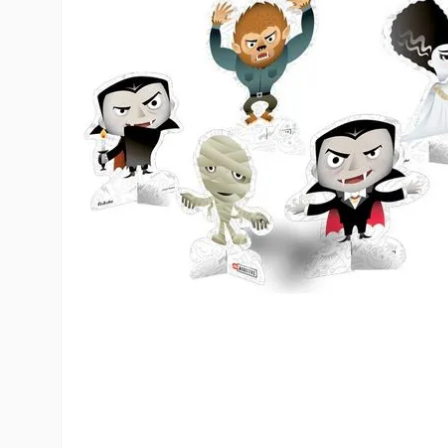
10
º
rumi