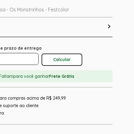
a - Os Monstrinhos - Festcolor
Calcular O Frete
Faltam
para você ganhar
Frete Grátis
 para compras acima de R$ 249,99
 suporte ao cliente
ra