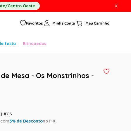
X
te/Centro Oeste
Favoritos
Minha Conta
de festa
Brinquedos
de Mesa - Os Monstrinhos -
a
com
5
% de Desconto
no PIX.