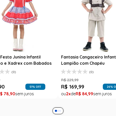
Festa Junina Infantil
Fantasia Cangaceiro Infant
o e Xadrex com Babados
Lampião com Chapéu
(0)
(0)
9
R$
229
,
99
90
R$
169
,
99
51
% OFF
26
% O
$
78
,
90
2
R$
84
,
99