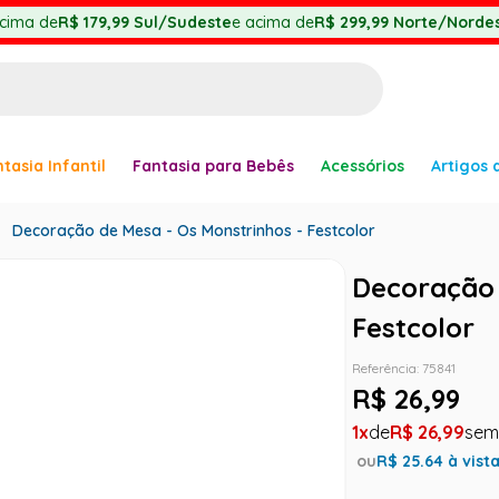
cima de
R$ 179,99
Sul/Sudeste
e acima de
R$ 299,99
Norte/Nordes
BUSCADOS
tasia Infantil
Fantasia para Bebês
Acessórios
Artigos 
anha
Decoração de Mesa - Os Monstrinhos - Festcolor
Decoração 
Festcolor
Referência
:
75841
er
R$
26
,
99
1
R$
26
,
99
ou
R$
25.64
à vist
ve