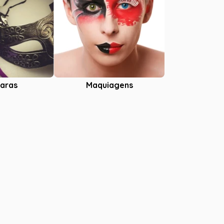
aras
Maquiagens