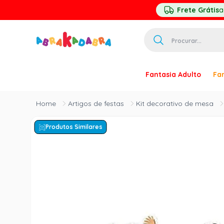
Frete Grátis
a
Procurar...
TERMOS MAIS 
Fantasia Adulto
Fan
1
º
homem ar
2
º
princesa
Artigos de festas
Kit decorativo de mesa
3
º
pirata
Produtos Similares
4
º
mascara
5
º
paquita
6
º
harry pott
7
º
palhaço
8
º
kpop
9
º
branca ne