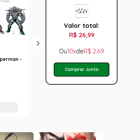
Valor total:
R$ 26,99
Ou
10x
de
R$
2.69
perman -
Decoração de Mesa - Batman -
Decor
Festcolor
Festco
Comprar Junto
R$ 24,99
R$ 2
Tamanho:
Taman
U
U
Adicionar