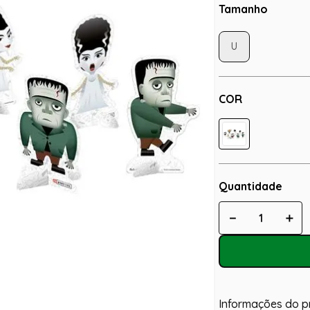
Tamanho
U
COR
Quantidade
－
＋
Informações do p