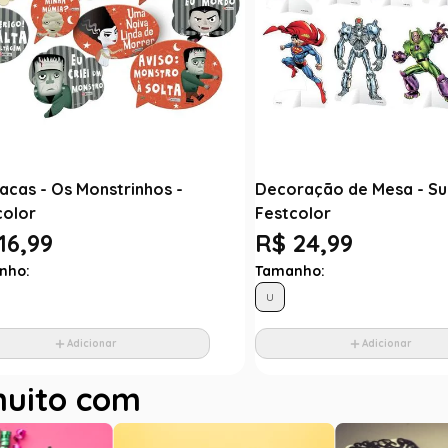
lacas - Os Monstrinhos -
Decoração de Mesa - Su
color
Festcolor
16,99
R$ 24,99
nho:
Tamanho:
U
Adicionar
Adicionar
muito com