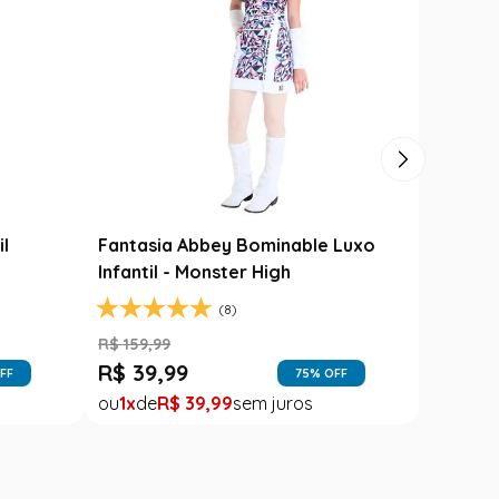
il
Fantasia Abbey Bominable Luxo
Infantil - Monster High
(8)
R$
159
,
99
R$
39
,
99
FF
75
% OFF
1
R$
39
,
99