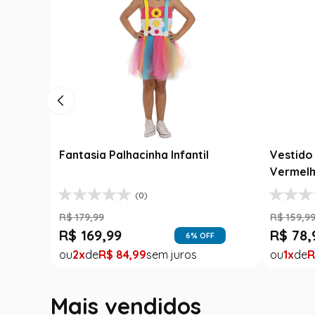
Fantasia Palhacinha Infantil
Vestido 
Vermelh
(0)
R$
179
,
99
R$
159
,
9
R$
169
,
99
R$
78
,
6
% OFF
2
R$
84
,
99
1
R
Mais vendidos