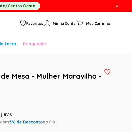
X
te/Centro Oeste
Favoritos
Minha Conta
de festa
Brinquedos
de Mesa - Mulher Maravilha -
a
com
5
% de Desconto
no PIX.