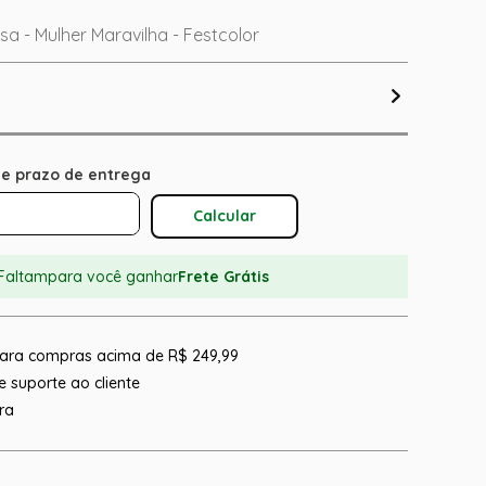
 - Mulher Maravilha - Festcolor
Calcular O Frete
Faltam
para você ganhar
Frete Grátis
 para compras acima de R$ 249,99
 suporte ao cliente
ra