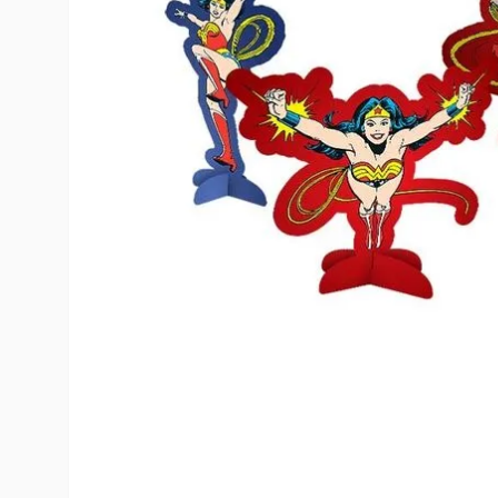
10
º
rumi