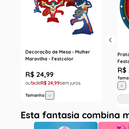
Decoração de Mesa - Mulher
Prato
Maravilha - Festcolor
Fest
R$ 
R$
24
,
99
Tama
1
R$
24
,
99
U
Tamanho:
U
Esta fantasia combina 