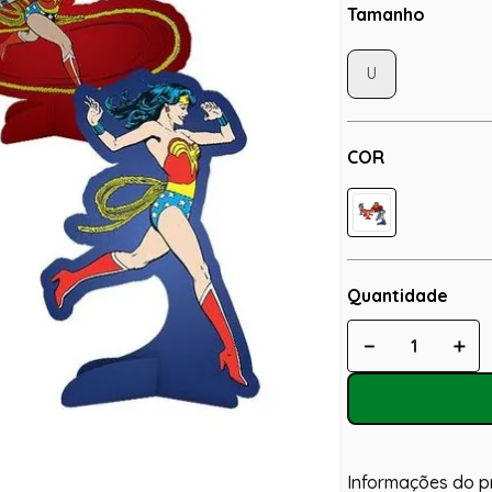
Tamanho
U
COR
Quantidade
－
＋
Informações do p