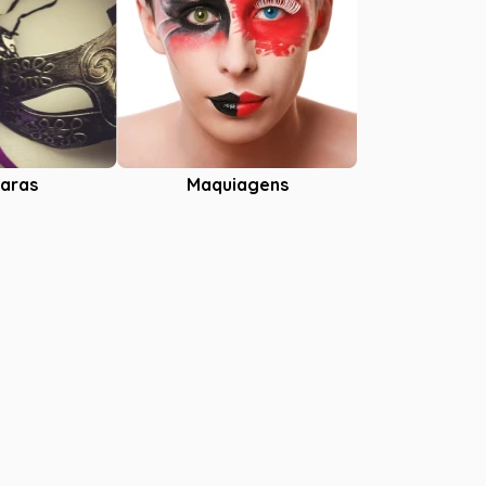
aras
Maquiagens