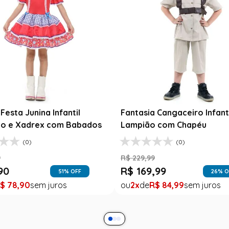
Festa Junina Infantil
Fantasia Cangaceiro Infant
o e Xadrex com Babados
Lampião com Chapéu
(0)
(0)
9
R$
229
,
99
90
R$
169
,
99
51
% OFF
26
% O
$
78
,
90
2
R$
84
,
99