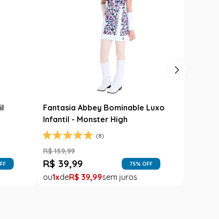
il
Fantasia Abbey Bominable Luxo
Infantil - Monster High
(8)
R$
159
,
99
R$
39
,
99
FF
75
% OFF
1
R$
39
,
99