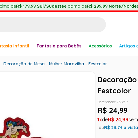
cima de
R$ 179,99
Sul/Sudeste
e acima de
R$ 299,99
Norte/Nordes
BUSCADOS
tasia Infantil
Fantasia para Bebês
Acessórios
Artigos 
anha
Decoração de Mesa - Mulher Maravilha - Festcolor
Decoração 
Festcolor
Referência
:
73959
er
R$
24
,
99
1
R$
24
,
99
ou
R$
23.74
à vist
ve