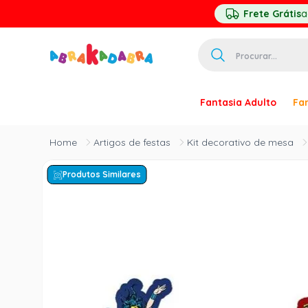
Frete Grátis
a
Procurar...
TERMOS MAIS 
Fantasia Adulto
Fan
1
º
homem ar
2
º
princesa
Artigos de festas
Kit decorativo de mesa
3
º
pirata
Produtos Similares
4
º
mascara
5
º
paquita
6
º
harry pott
7
º
palhaço
8
º
kpop
9
º
branca ne