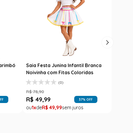
til
Varinha Das Varinhas - Harry
Potter
R$
149
,
99
R$
99
,
99
FF
33
% OFF
1
R$
99
,
99