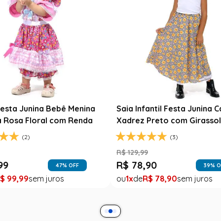
Fantasia Noiva Junina Infan
Branca com Véu e Laços
R$
139
,
99
ta Junina Infantil Branca
R$
79
,
99
a com Fitas Coloridas
43
% O
1
R$
79
,
99
(0)
99
37
% OFF
$
49
,
99