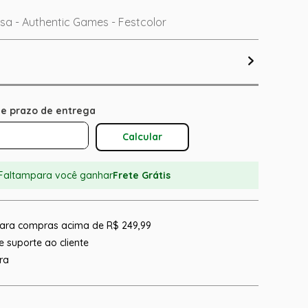
a - Authentic Games - Festcolor
Calcular O Frete
Faltam
para você ganhar
Frete Grátis
 para compras acima de R$ 249,99
 suporte ao cliente
ra