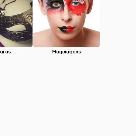
aras
Maquiagens