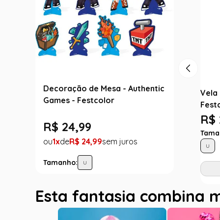
Decoração de Mesa - Authentic
Vela 
Games - Festcolor
Fest
R$ 
R$
24
,
99
Tama
1
R$
24
,
99
U
Tamanho:
U
Esta fantasia combina 