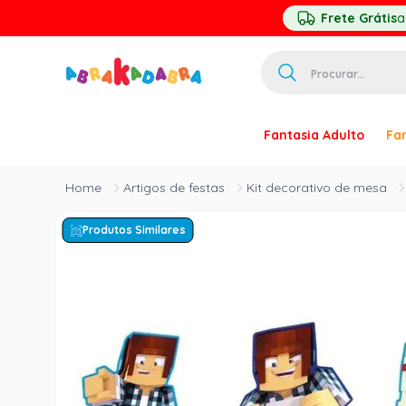
Frete Grátis
a
Procurar...
TERMOS MAIS 
Fantasia Adulto
Fan
1
º
homem ar
2
º
princesa
Artigos de festas
Kit decorativo de mesa
3
º
pirata
Produtos Similares
4
º
palhaço
5
º
mascara
6
º
paquita
7
º
harry pott
8
º
kpop
9
º
branca ne