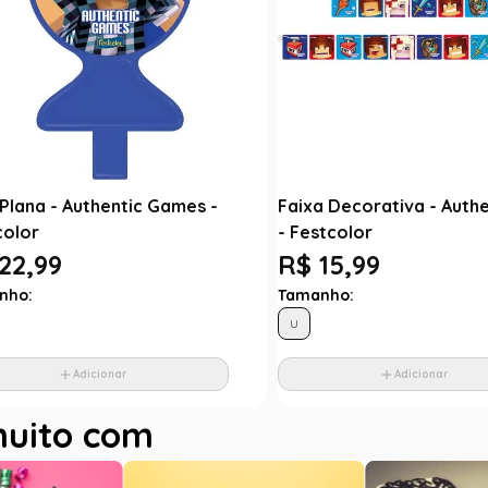
Plana - Authentic Games -
Faixa Decorativa - Auth
color
- Festcolor
22,99
R$ 15,99
nho:
Tamanho:
U
Adicionar
Adicionar
muito com