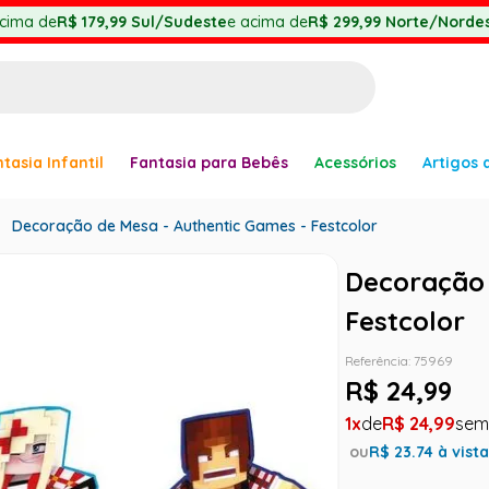
cima de
R$ 179,99
Sul/Sudeste
e acima de
R$ 299,99
Norte/Nordes
BUSCADOS
tasia Infantil
Fantasia para Bebês
Acessórios
Artigos 
anha
Decoração de Mesa - Authentic Games - Festcolor
Decoração 
Festcolor
Referência
:
75969
R$
24
,
99
er
1
R$
24
,
99
ou
R$
23.74
à vist
ve