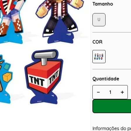
Tamanho
U
COR
Quantidade
－
＋
Informações do p