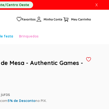
X
te/Centro Oeste
Favoritos
Minha Conta
de festa
Brinquedos
de Mesa - Authentic Games -
a
com
5
% de Desconto
no PIX.