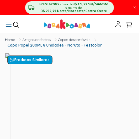
Frete Grátis
acima de
R$ 179,99
Sul/Sudeste
X
e acima de
R$ 299,99
Norte/Nordeste/Centro Oeste
Artigos de festas
Copos descartáveis
Copo Papel 200ML 8 Unidades - Naruto - Festcolor
Produtos Similares