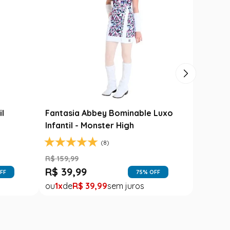
Carimbó
Saia Festa Junina Infantil Branca
l
Noivinha com Fitas Coloridas
R$
78
,
90
R$
49
,
99
FF
37
% OFF
1
R$
49
,
99