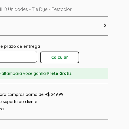
 8 Unidades - Tie Dye - Festcolor
Calcular O Frete
Faltam
para você ganhar
Frete Grátis
 para compras acima de R$ 249,99
 suporte ao cliente
ra