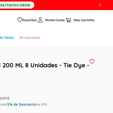
X
te/Centro Oeste
Favoritos
Minha Conta
de festa
Brinquedos
 200 ML 8 Unidades - Tie Dye -
com
5
% de Desconto
no PIX.