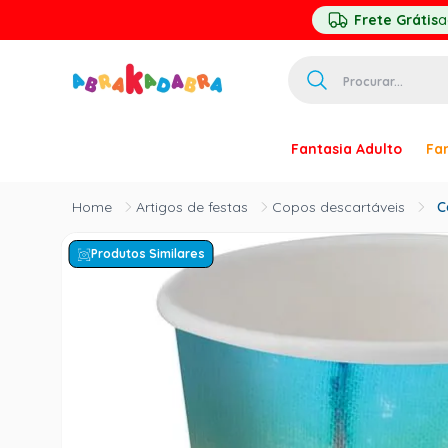
Frete Grátis
a
Procurar...
TERMOS MAIS 
Fantasia Adulto
Fan
1
º
homem ar
2
º
princesa
Artigos de festas
Copos descartáveis
C
3
º
pirata
Produtos Similares
4
º
paquita
5
º
harry pott
6
º
palhaço
7
º
kpop
8
º
branca ne
9
º
toy story