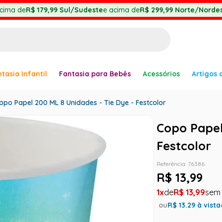
cima de
R$ 179,99
Sul/Sudeste
e acima de
R$ 299,99
Norte/Nordes
BUSCADOS
tasia Infantil
Fantasia para Bebês
Acessórios
Artigos 
anha
opo Papel 200 ML 8 Unidades - Tie Dye - Festcolor
Copo Papel
Festcolor
er
Referência
:
76386
R$
13
,
99
1
R$
13
,
99
ve
ou
R$
13.29
à vista