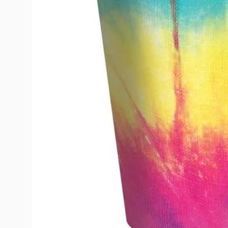
10
º
rumi