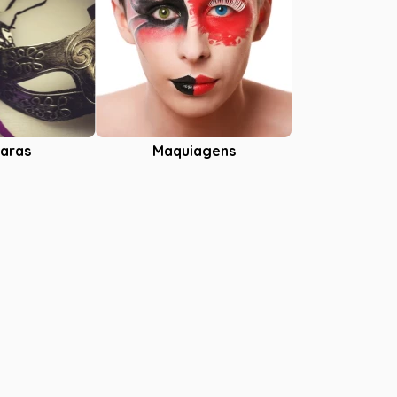
aras
Maquiagens