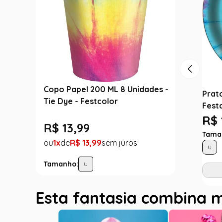
Copo Papel 200 ML 8 Unidades -
Prato
Tie Dye - Festcolor
Fest
R$ 
R$
13
,
99
Tama
1
R$
13
,
99
U
Tamanho:
U
Esta fantasia combina 