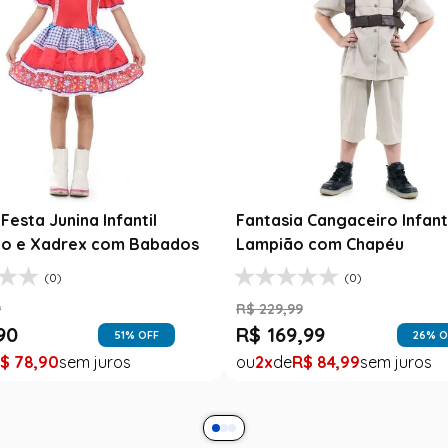
esta Junina Bebê Menina
Saia Infantil Festa Junina 
a Rosa Floral com Renda
Xadrez Preto com Girasso
9
R$
129
,
99
99
R$
78
,
90
47
% OFF
39
% O
$
99
,
99
1
R$
78
,
90