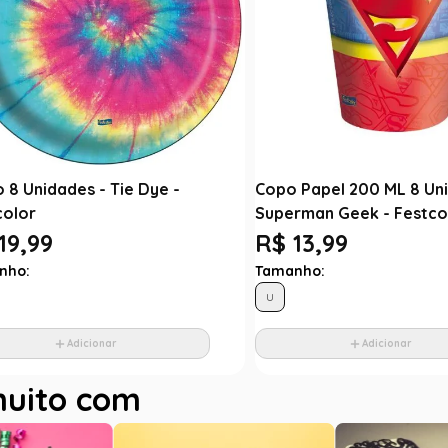
 8 Unidades - Tie Dye -
Copo Papel 200 ML 8 Un
color
Superman Geek - Festco
19,99
R$ 13,99
nho:
Tamanho:
U
Adicionar
Adicionar
muito com