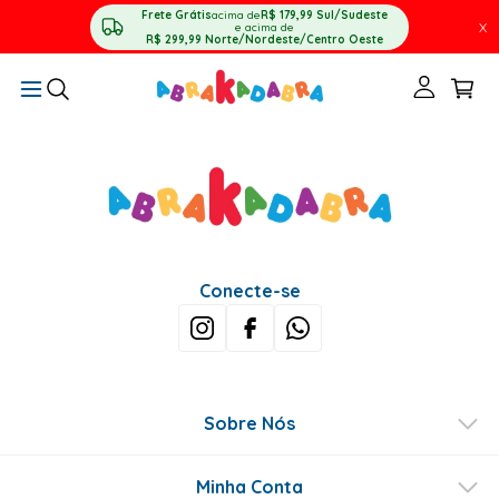
Frete Grátis
acima de
R$ 179,99
Sul/Sudeste
X
e acima de
R$ 299,99
Norte/Nordeste/Centro Oeste
Conecte-se
Sobre Nós
Minha Conta