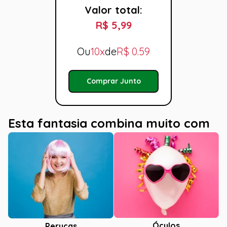
Valor total:
R$ 5,99
Ou
10x
de
R$
0.59
Comprar Junto
Esta fantasia combina muito com
Óculos
Perucas