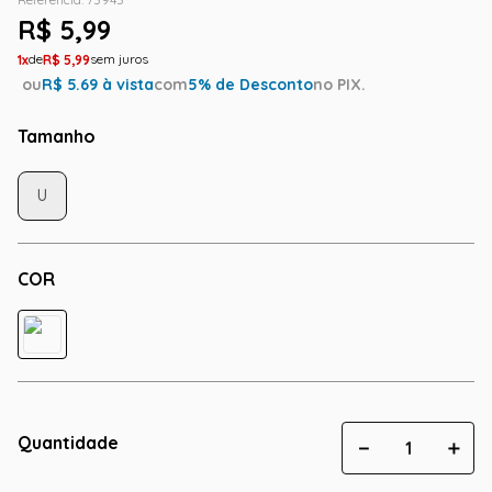
R$
5
,
99
1
R$
5
,
99
ou
R$
5.69
à vista
com
5
% de Desconto
no PIX.
Tamanho
U
COR
Quantidade
－
＋