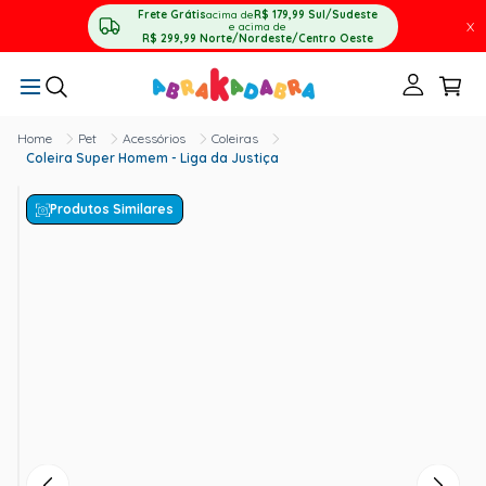
Frete Grátis
acima de
R$ 179,99
Sul/Sudeste
X
e acima de
R$ 299,99
Norte/Nordeste/Centro Oeste
Pet
Acessórios
Coleiras
Coleira Super Homem - Liga da Justiça
Produtos Similares