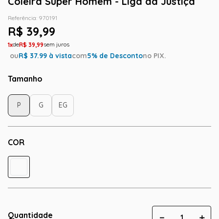
Coleira Super Homem - Liga da Justiça
Referência
:
970191
R$
39
,
99
1
R$
39
,
99
ou
R$
37.99
à vista
com
5
% de Desconto
no PIX.
Tamanho
P
G
EG
COR
Quantidade
－
＋