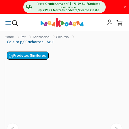
Frete Grátis
acima de
R$ 179,99
Sul/Sudeste
X
e acima de
R$ 299,99
Norte/Nordeste/Centro Oeste
Pet
Acessórios
Coleiras
Coleira p/ Cachorros - Azul
Produtos Similares