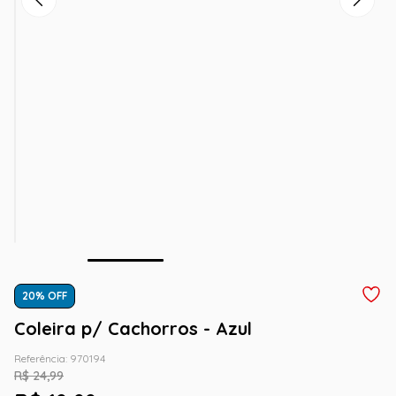
20
% OFF
Coleira p/ Cachorros - Azul
Referência
:
970194
R$
24
,
99