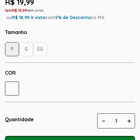
R$
19
,
99
1
R$
19
,
99
ou
R$
18.99
à vista
com
5
% de Desconto
no PIX.
Tamanho
P
G
EG
COR
Quantidade
－
＋