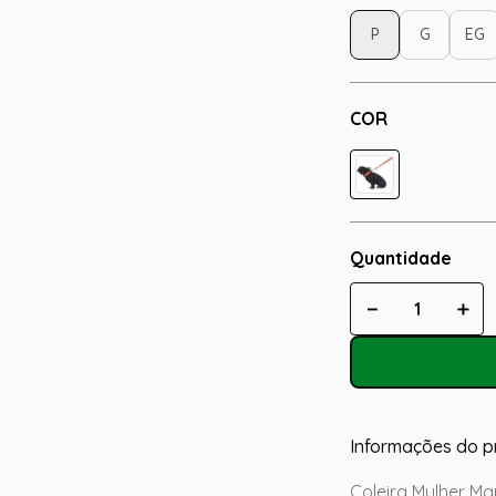
P
G
EG
COR
Quantidade
－
＋
Informações do p
Coleira Mulher Mar