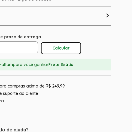
Calcular O Frete
Faltam
para você ganhar
Frete Grátis
 para compras acima de R$ 249,99
 suporte ao cliente
ra
do de ajuda?