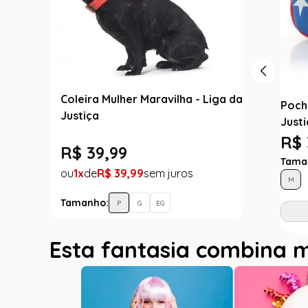
Coleira Mulher Maravilha - Liga da
Poch
Justiça
Justi
R$ 
R$
39
,
99
Tama
1
R$
39
,
99
M
Tamanho:
P
G
EG
Esta fantasia combina 