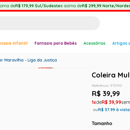
cima de
R$ 179,99
Sul/Sudeste
e acima de
R$ 299,99
Norte/Nordes
BUSCADOS
tasia Infantil
Fantasia para Bebês
Acessórios
Artigos 
anha
er Maravilha - Liga da Justiça
Coleira Mul
Referência
:
970190
R$
39
,
99
er
1
R$
39
,
99
ou
R$
37.99
à vista
Tamanho
ve