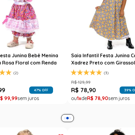
Fantasia Noiva Junina Infan
Branca com Véu e Laços
R$
139
,
99
ta Junina Infantil Branca
R$
79
,
99
a com Fitas Coloridas
43
% O
1
R$
79
,
99
(0)
99
37
% OFF
$
49
,
99