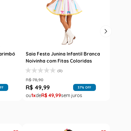
til
Varinha Das Varinhas - Harry
Potter
R$
149
,
99
R$
99
,
99
FF
33
% OFF
1
R$
99
,
99