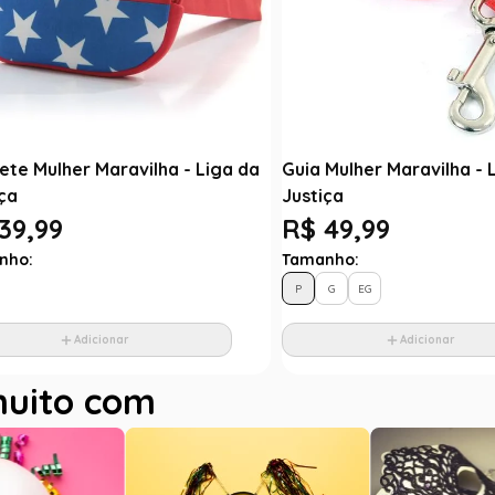
ete Mulher Maravilha - Liga da
Guia Mulher Maravilha - 
ça
Justiça
39,99
R$ 49,99
nho:
Tamanho:
P
G
EG
Adicionar
Adicionar
muito com