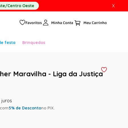
X
te/Centro Oeste
Favoritos
Minha Conta
de festa
Brinquedos
her Maravilha - Liga da Justiça
com
5
% de Desconto
no PIX.