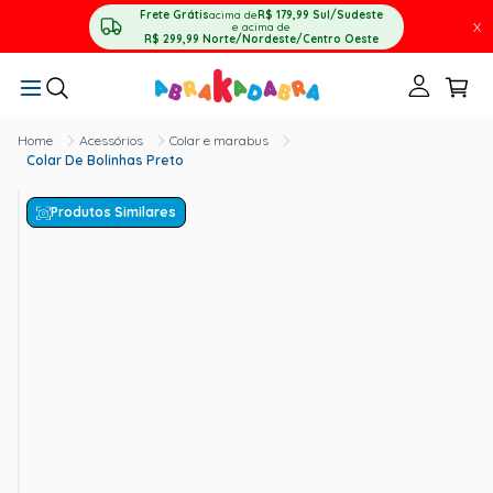
Frete Grátis
acima de
R$ 179,99
Sul/Sudeste
X
e acima de
R$ 299,99
Norte/Nordeste/Centro Oeste
Acessórios
Colar e marabus
Colar De Bolinhas Preto
Produtos Similares