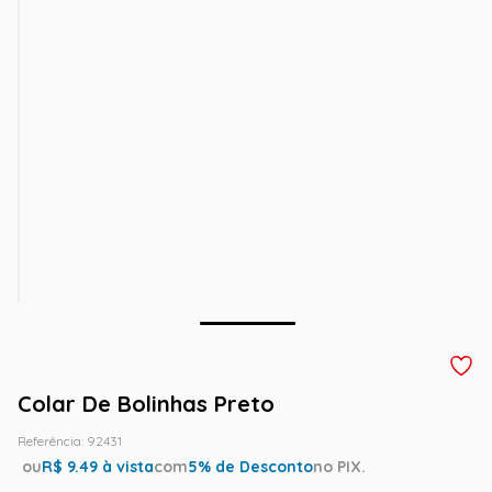
Colar De Bolinhas Preto
Referência
:
92431
ou
R$
9.49
à vista
com
5
% de Desconto
no PIX.