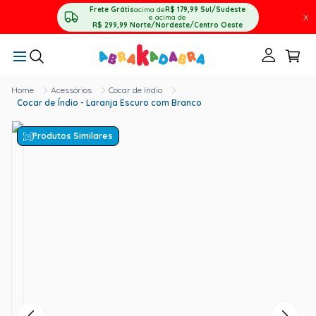
Frete Grátis
acima de
R$ 179,99
Sul/Sudeste
X
e acima de
R$ 299,99
Norte/Nordeste/Centro Oeste
Acessórios
Cocar de índio
Cocar de Índio - Laranja Escuro com Branco
Produtos Similares