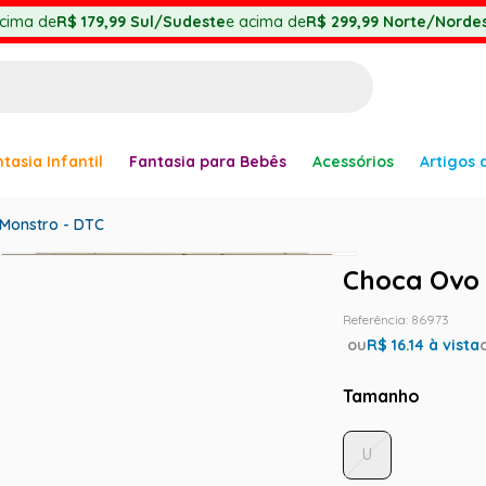
cima de
R$ 179,99
Sul/Sudeste
e acima de
R$ 299,99
Norte/Nordes
BUSCADOS
tasia Infantil
Fantasia para Bebês
Acessórios
Artigos 
anha
Monstro - DTC
Choca Ovo 
Referência
:
86973
er
ou
R$
16.14
à vista
Tamanho
ve
U