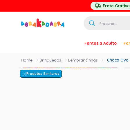
Frete Grátis
a
Procurar...
TERMOS MAIS 
Fantasia Adulto
Fan
1
º
homem ar
2
º
princesa
Brinquedos
Lembrancinhas
Choca Ovo 
3
º
pirata
Produtos Similares
4
º
paquita
5
º
harry pott
6
º
palhaço
7
º
kpop
8
º
branca ne
9
º
toy story