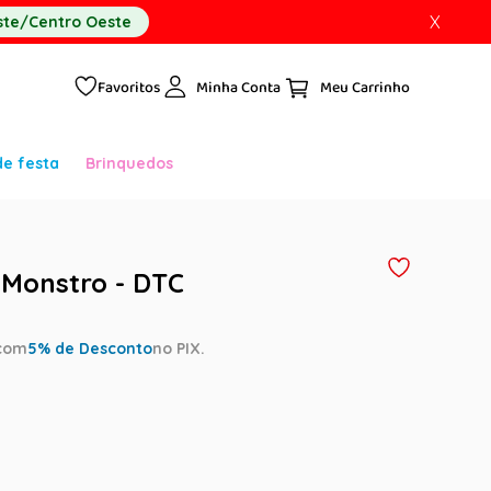
X
te/Centro Oeste
Favoritos
Minha Conta
de festa
Brinquedos
Monstro - DTC
com
5
% de Desconto
no PIX.