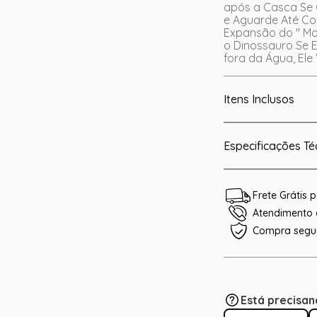
após a Casca Se 
e Aguarde Até Co
Expansão do " Mo
o Dinossauro Se 
fora da Água, Ele
Itens Inclusos
Especificações Té
Frete Grátis
Atendimento e
Compra segu
Está precisan