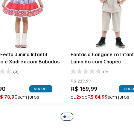
Festa Junina Adulto
Roupa Festa Junina Bebê M
a Xadrez Caipira Azul
Fantasia Rosa Floral com R
R$
189
,
99
9
R$
99
,
99
$
99
,
99
1
R$
99
,
99