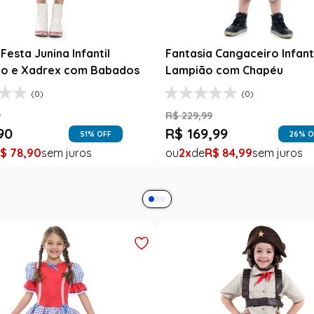
Festa Junina Adulto
Roupa Festa Junina Bebê M
a Xadrez Caipira Azul
Fantasia Rosa Floral com R
R$
189
,
99
9
R$
99
,
99
$
99
,
99
1
R$
99
,
99