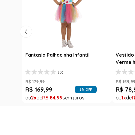
Fantasia 
Jardineir
R$
139
,
99
Fantasia Abbey Bominable Luxo
R$
99
,
9
Infantil - Monster High
1
R
(8)
R$
159
,
99
R$
39
,
99
75
% OFF
1
R$
39
,
99