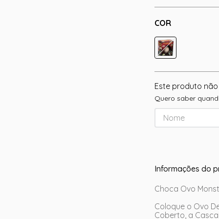
COR
Este produto não
Quero saber quando
Informações do p
Choca Ovo Monst
Coloque o Ovo De
Coberto, a Casca 