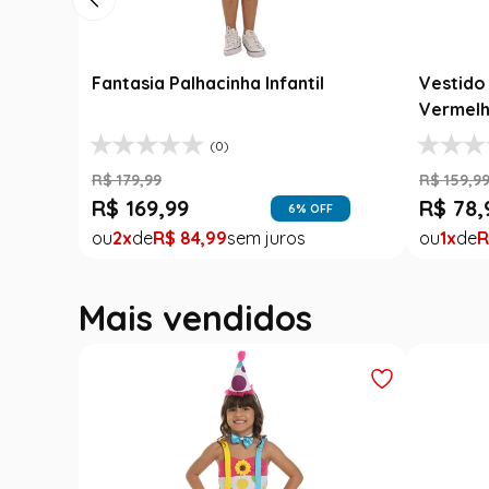
Fantasia 
Jardineir
R$
139
,
99
Fantasia Abbey Bominable Luxo
R$
99
,
9
Infantil - Monster High
1
R
(8)
R$
159
,
99
R$
39
,
99
75
% OFF
1
R$
39
,
99
Mais vendidos
Outlet