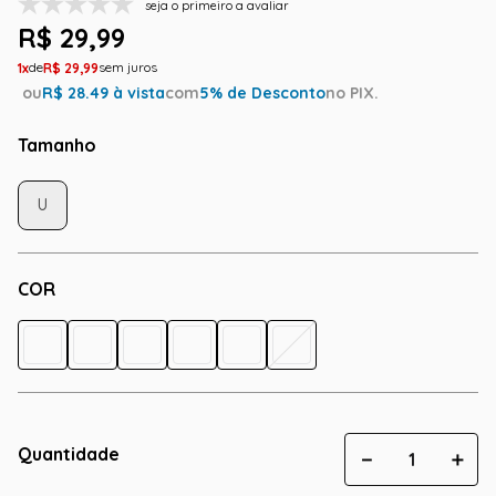
seja o primeiro a avaliar
R$
29
,
99
1
R$
29
,
99
ou
R$
28.49
à vista
com
5
% de Desconto
no PIX.
Tamanho
U
COR
Quantidade
－
＋