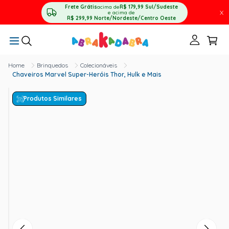
Frete Grátis
acima de
R$ 179,99
Sul/Sudeste
X
e acima de
R$ 299,99
Norte/Nordeste/Centro Oeste
Brinquedos
Colecionáveis
Chaveiros Marvel Super-Heróis Thor, Hulk e Mais
Produtos Similares