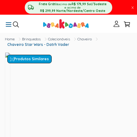
Frete Grátis
acima de
R$ 179,99
Sul/Sudeste
X
e acima de
R$ 299,99
Norte/Nordeste/Centro Oeste
Brinquedos
Colecionáveis
Chaveiro
Chaveiro Star Wars - Datrh Vader
Produtos Similares