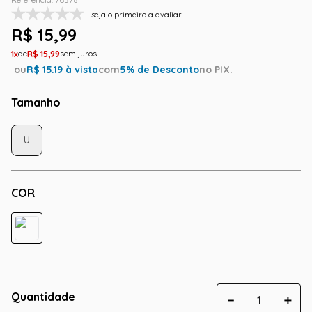
seja o primeiro a avaliar
R$
15
,
99
1
R$
15
,
99
ou
R$
15.19
à vista
com
5
% de Desconto
no PIX.
Tamanho
U
COR
Quantidade
－
＋