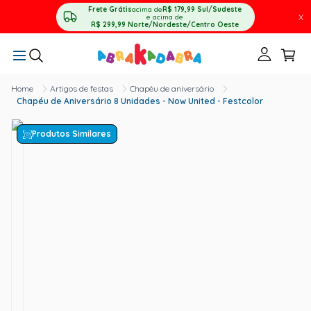
Frete Grátis
acima de
R$ 179,99
Sul/Sudeste
X
e acima de
R$ 299,99
Norte/Nordeste/Centro Oeste
Artigos de festas
Chapéu de aniversário
Chapéu de Aniversário 8 Unidades - Now United - Festcolor
Produtos Similares