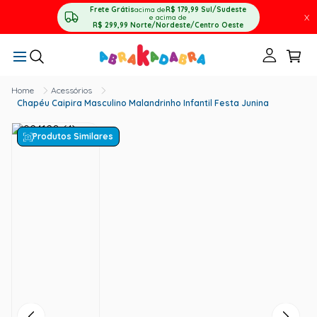
Frete Grátis
acima de
R$ 179,99
Sul/Sudeste
X
e acima de
R$ 299,99
Norte/Nordeste/Centro Oeste
Acessórios
Chapéu Caipira Masculino Malandrinho Infantil Festa Junina
Produtos Similares