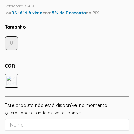
Referência
:
924120
ou
R$
16.14
à vista
com
5
% de Desconto
no PIX.
Tamanho
U
COR
Este produto não está disponível no momento
Quero saber quando estiver disponível