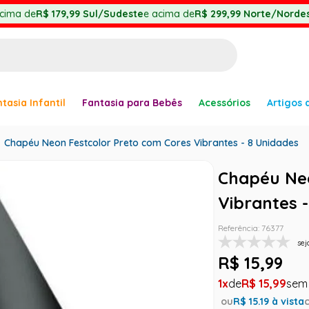
cima de
R$ 179,99
Sul/Sudeste
e acima de
R$ 299,99
Norte/Nordes
BUSCADOS
tasia Infantil
Fantasia para Bebês
Acessórios
Artigos 
anha
Chapéu Neon Festcolor Preto com Cores Vibrantes - 8 Unidades
Chapéu Neo
Vibrantes 
er
Referência
:
76377
sej
R$
15
,
99
ve
1
R$
15
,
99
ou
R$
15.19
à vista