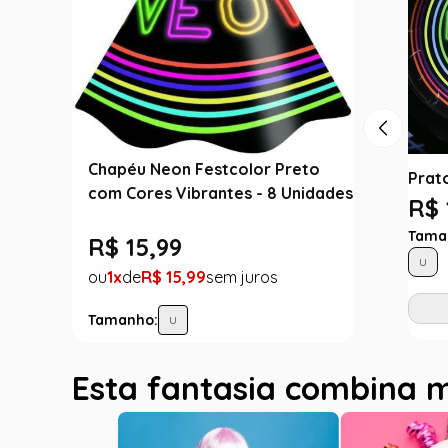
Chapéu Neon Festcolor Preto
Prat
com Cores Vibrantes - 8 Unidades
R$ 
Tama
R$
15
,
99
U
1
R$
15
,
99
Tamanho:
U
Esta fantasia combina 