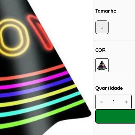
Tamanho
U
COR
Quantidade
－
＋