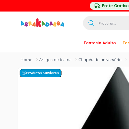
Frete Grátis
a
Procurar...
TERMOS MAIS 
Fantasia Adulto
Fan
1
º
homem ar
2
º
princesa
Artigos de festas
Chapéu de aniversário
3
º
pirata
Produtos Similares
4
º
paquita
5
º
harry pott
6
º
palhaço
7
º
kpop
8
º
branca ne
9
º
toy story