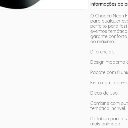
Informações do p
O Chapéu Neon Fes
para qualquer ev
perfeito para fes
eventos temáticos
garante conforto 
ao máximo.
Diferenciais
Design moderno c
Pacote com 8 uni
Feito com material
Dicas de Uso
Combine com outr
temática incrível.
Distribua para os
mais animada.