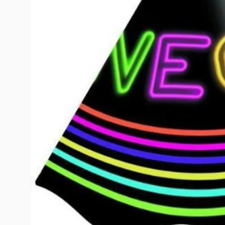
10
º
rumi