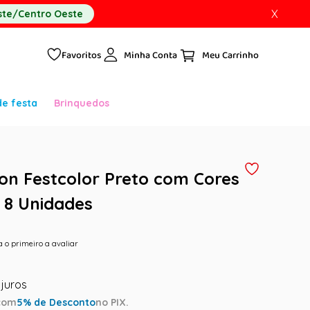
X
te/Centro Oeste
Favoritos
Minha Conta
de festa
Brinquedos
n Festcolor Preto com Cores
- 8 Unidades
a o primeiro a avaliar
com
5
% de Desconto
no PIX.