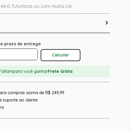
retrô, futuristas ou com muita cor.
Calcular O Frete
Faltam
para você ganhar
Frete Grátis
 para compras acima de R$ 249,99
 suporte ao cliente
ra