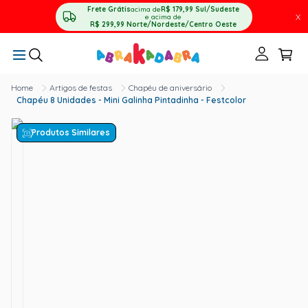
Frete Grátis
acima de
R$ 179,99
Sul/Sudeste
X
e acima de
R$ 299,99
Norte/Nordeste/Centro Oeste
Artigos de festas
Chapéu de aniversário
Chapéu 8 Unidades - Mini Galinha Pintadinha - Festcolor
Produtos Similares