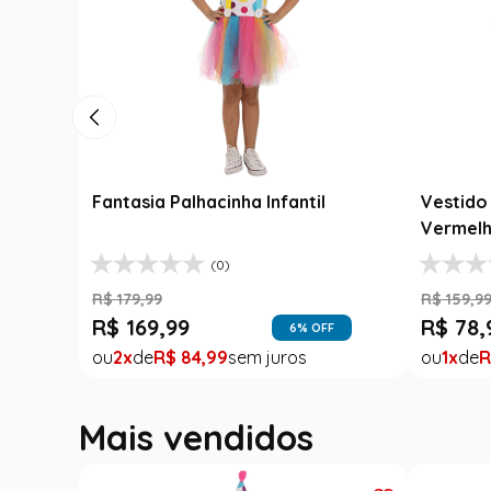
Fantasia Palhacinha Infantil
Vestido 
Vermelh
(0)
R$
179
,
99
R$
159
,
9
R$
169
,
99
R$
78
,
6
% OFF
2
R$
84
,
99
1
R
Mais vendidos