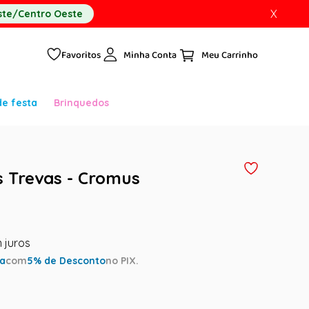
X
te/Centro Oeste
Favoritos
Minha Conta
de festa
Brinquedos
s Trevas - Cromus
ta
com
5
% de Desconto
no PIX.