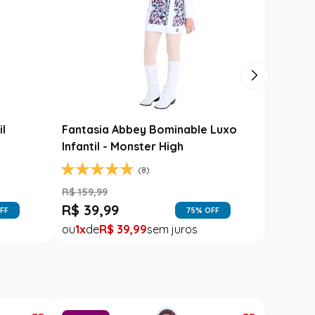
il
Fantasia Abbey Bominable Luxo
Infantil - Monster High
(8)
R$
159
,
99
R$
39
,
99
FF
75
% OFF
1
R$
39
,
99