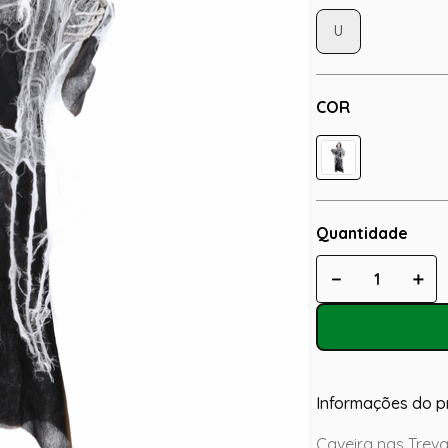
U
COR
Quantidade
－
＋
Informações do p
Caveira nas Trev