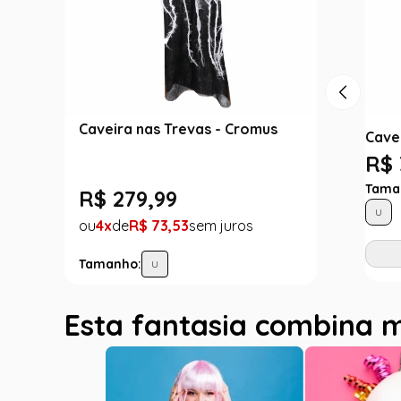
Caveira nas Trevas - Cromus
Cave
R$ 
Tama
R$
279
,
99
U
4
R$
73
,
53
Tamanho:
U
Esta fantasia combina 