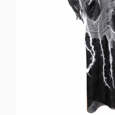
10
º
rumi