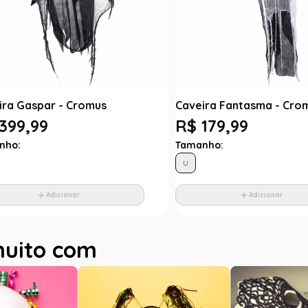
ira Gaspar - Cromus
Caveira Fantasma - Cro
399,99
R$ 179,99
nho:
Tamanho:
U
Adicionar
Adicionar
muito com