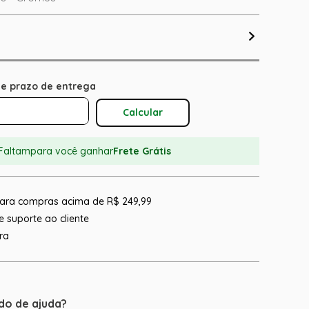
Calcular O Frete
Faltam
para você ganhar
Frete Grátis
 para compras acima de R$ 249,99
 suporte ao cliente
ra
do de ajuda?