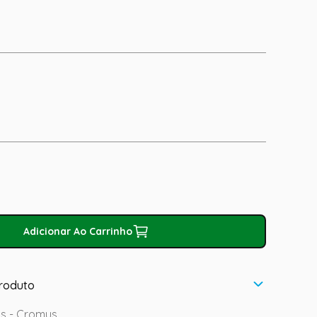
Adicionar Ao Carrinho
roduto
as - Cromus