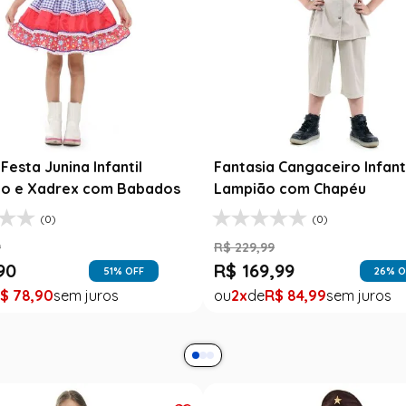
Festa Junina Infantil
Fantasia Cangaceiro Infant
o e Xadrex com Babados
Lampião com Chapéu
(0)
(0)
9
R$
229
,
99
90
R$
169
,
99
51
% OFF
26
% O
$
78
,
90
2
R$
84
,
99