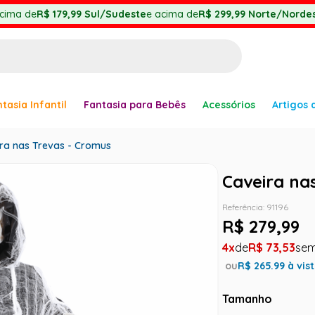
cima de
R$ 179,99
Sul/Sudeste
e acima de
R$ 299,99
Norte/Nordes
BUSCADOS
tasia Infantil
Fantasia para Bebês
Acessórios
Artigos 
anha
ra nas Trevas - Cromus
Caveira na
Referência
:
91196
er
R$
279
,
99
4
R$
73
,
53
ou
R$
265.99
à vis
ve
Tamanho