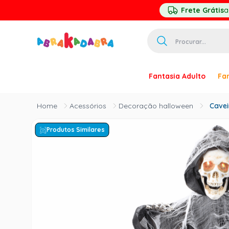
Frete Grátis
a
Procurar...
TERMOS MAIS 
Fantasia Adulto
Fan
1
º
homem ar
2
º
princesa
Acessórios
Decoração halloween
Cavei
3
º
pirata
Produtos Similares
4
º
paquita
5
º
harry pott
6
º
palhaço
7
º
kpop
8
º
branca ne
9
º
toy story