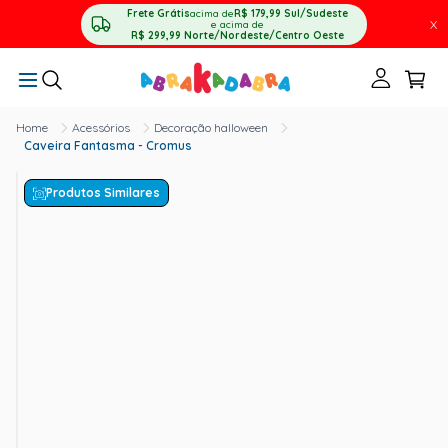
Frete Grátis
acima de
R$ 179,99
Sul/Sudeste
X
e acima de
R$ 299,99
Norte/Nordeste/Centro Oeste
Acessórios
Decoração halloween
Caveira Fantasma - Cromus
Produtos Similares