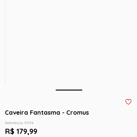
Caveira Fantasma - Cromus
Referência
:
91194
R$
179
,
99