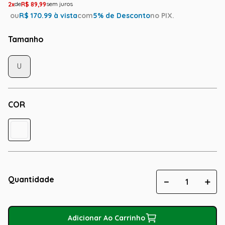
2
R$
89
,
99
ou
R$
170.99
à vista
com
5
% de Desconto
no PIX.
Tamanho
U
COR
Quantidade
－
＋
Adicionar Ao Carrinho