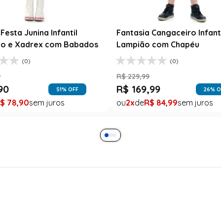
Festa Junina Infantil
Fantasia Cangaceiro Infant
o e Xadrex com Babados
Lampião com Chapéu
(0)
(0)
9
R$
229
,
99
90
R$
169
,
99
51
% OFF
26
% O
$
78
,
90
2
R$
84
,
99