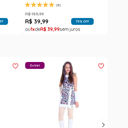
(8)
R$
159
,
99
R$
39
,
99
FF
75
% OFF
1
R$
39
,
99
Outlet