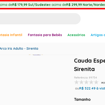
cima de
R$ 179,99
Sul/Sudeste
e acima de
R$ 299,99
Norte/Nordes
BUSCADOS
tasia Infantil
Fantasia para Bebês
Acessórios
Artigos 
anha
rco Iris Adulto - Sirenita
Cauda Espec
Sirenita
er
Referência
:
89754
sej
ou
R$
522.49
à vis
ve
Tamanho