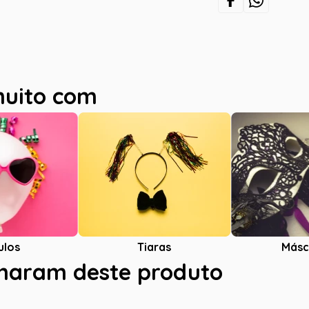
muito com
ulos
Tiaras
Másc
charam deste produto