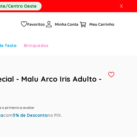
X
te/Centro Oeste
Favoritos
Minha Conta
de festa
Brinquedos
ial - Malu Arco Iris Adulto -
a o primeiro a avaliar
ta
com
5
% de Desconto
no PIX.