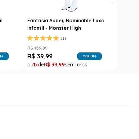
il
Fantasia Abbey Bominable Luxo
Infantil - Monster High
(8)
R$
159
,
99
R$
39
,
99
FF
75
% OFF
1
R$
39
,
99