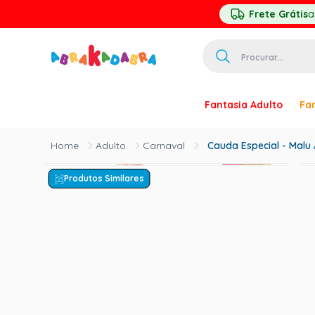
Frete Grátis
a
Procurar...
TERMOS MAIS 
Fantasia Adulto
Fan
1
º
homem ar
2
º
princesa
Adulto
Carnaval
Cauda Especial - Malu A
3
º
pirata
Produtos Similares
4
º
paquita
5
º
harry pott
6
º
palhaço
7
º
kpop
8
º
branca ne
9
º
toy story