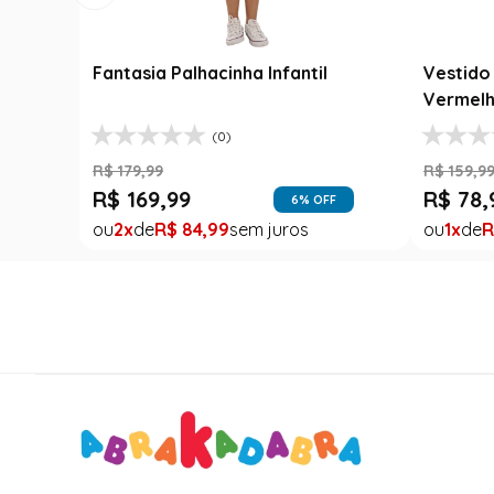
Fantasia Palhacinha Infantil
Vestido 
Vermelh
(0)
R$
179
,
99
R$
159
,
9
R$
169
,
99
R$
78
,
6
% OFF
2
R$
84
,
99
1
R