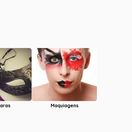
aras
Maquiagens