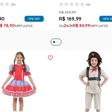
(0)
(0)
9
R$
229
,
99
90
R$
169
,
99
51
% OFF
26
% O
$
78
,
90
2
R$
84
,
99