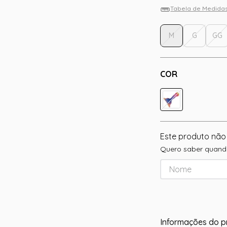
Tabela de Medida
M
G
GG
COR
Este produto não
Quero saber quando
Informações do p