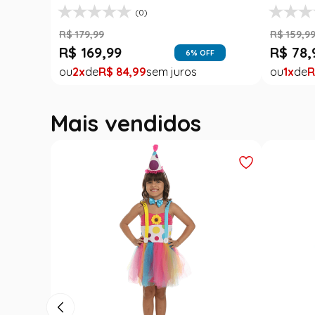
(0)
R$
179
,
99
R$
159
,
9
R$
169
,
99
R$
78
,
6
% OFF
2
R$
84
,
99
1
R
Mais vendidos