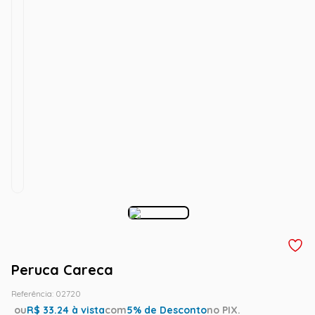
Peruca Careca
Referência
:
02720
ou
R$
33.24
à vista
com
5
% de Desconto
no PIX.