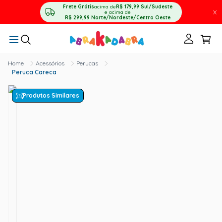
Frete Grátis
acima de
R$ 179,99
Sul/Sudeste
X
e acima de
R$ 299,99
Norte/Nordeste/Centro Oeste
Acessórios
Perucas
Peruca Careca
Produtos Similares