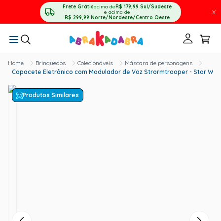
Frete Grátis
acima de
R$ 179,99
Sul/Sudeste
X
e acima de
R$ 299,99
Norte/Nordeste/Centro Oeste
Brinquedos
Colecionáveis
Máscara de personagens
Capacete Eletrônico com Modulador de Voz Strormtrooper - Star War
Produtos Similares