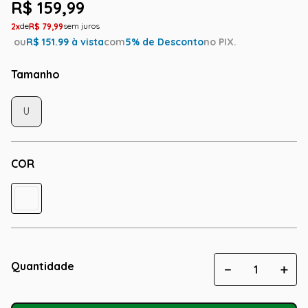
R$
159
,
99
2
R$
79
,
99
ou
R$
151.99
à vista
com
5
% de Desconto
no PIX.
Tamanho
U
COR
Quantidade
－
＋