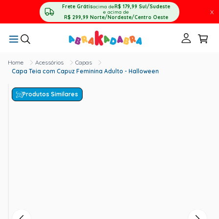
Frete Grátis
acima de
R$ 179,99
Sul/Sudeste
X
e acima de
R$ 299,99
Norte/Nordeste/Centro Oeste
Acessórios
Capas
Capa Teia com Capuz Feminina Adulto - Halloween
Produtos Similares