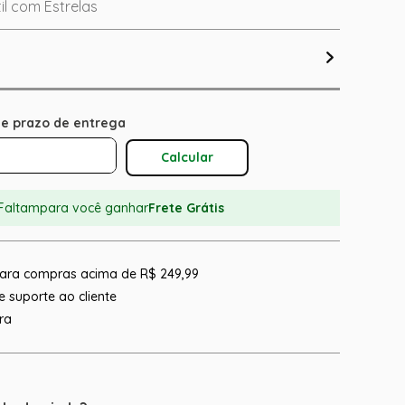
l com Estrelas
Calcular O Frete
Faltam
para você ganhar
Frete Grátis
 para compras acima de R$ 249,99
 suporte ao cliente
ra