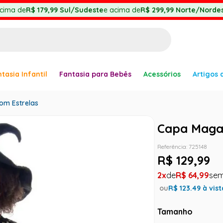
cima de
R$ 179,99
Sul/Sudeste
e acima de
R$ 299,99
Norte/Nordes
BUSCADOS
tasia Infantil
Fantasia para Bebês
Acessórios
Artigos 
anha
om Estrelas
Capa Maga 
Referência
:
725148
er
R$
129
,
99
2
R$
64
,
99
ou
R$
123.49
à vist
ve
Tamanho