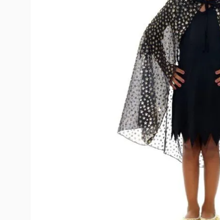
10
º
rumi