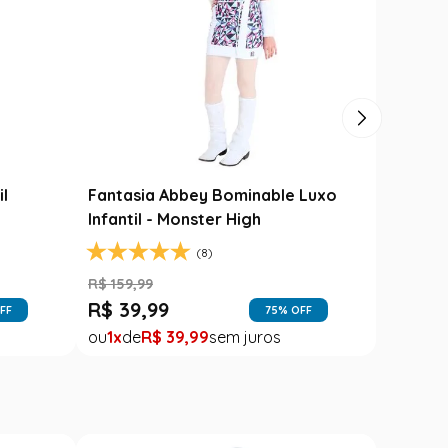
Carimbó
Saia Festa Junina Infantil Branca
l
Noivinha com Fitas Coloridas
R$
78
,
90
R$
49
,
99
FF
37
% OFF
1
R$
49
,
99