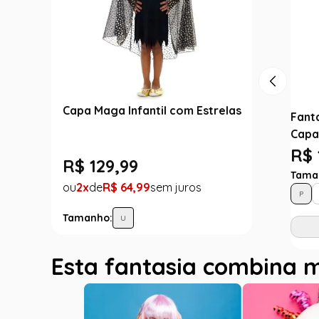
Capa Maga Infantil com Estrelas
Fanta
Capa
R$ 
R$
129
,
99
Tama
2
R$
64
,
99
P
Tamanho:
U
Esta fantasia combina 