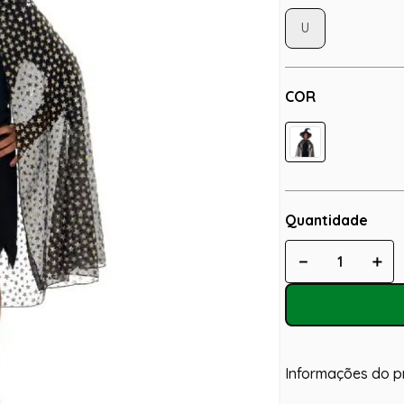
U
COR
Quantidade
－
＋
Informações do p