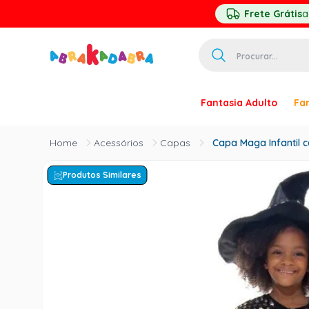
Frete Grátis
a
Procurar...
TERMOS MAIS 
Fantasia Adulto
Fan
1
º
homem ar
2
º
princesa
Acessórios
Capas
Capa Maga Infantil c
3
º
pirata
Produtos Similares
4
º
paquita
5
º
harry pott
6
º
palhaço
7
º
kpop
8
º
branca ne
9
º
toy story