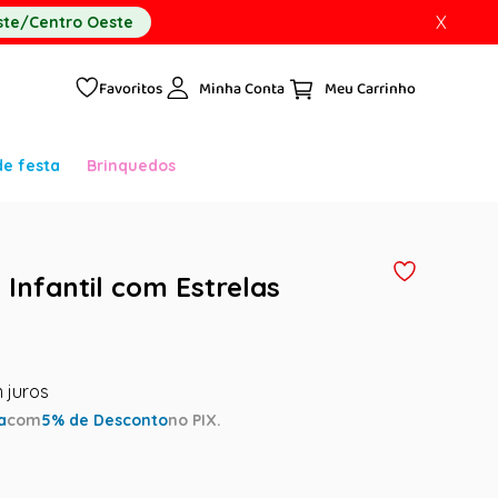
X
te/Centro Oeste
Favoritos
Minha Conta
de festa
Brinquedos
Infantil com Estrelas
a
com
5
% de Desconto
no PIX.