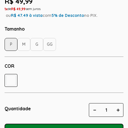
R$
49
,
99
1
R$
49
,
99
ou
R$
47.49
à vista
com
5
% de Desconto
no PIX.
Tamanho
P
M
G
GG
COR
Quantidade
－
＋