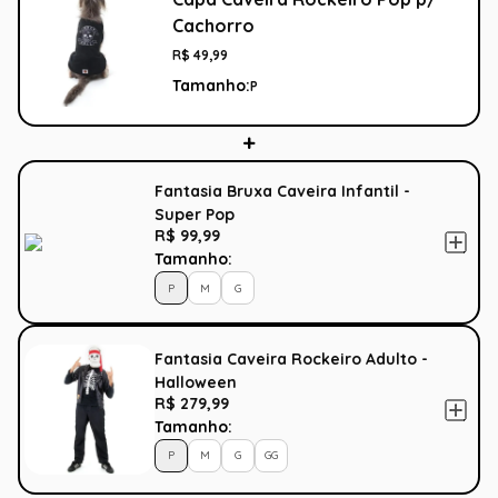
Cachorro
R$
49
,
99
Tamanho:
P
Fantasia Bruxa Caveira Infantil -
Super Pop
R$ 99,99
Tamanho:
P
M
G
Fantasia Caveira Rockeiro Adulto -
Halloween
R$ 279,99
Tamanho:
P
M
G
GG