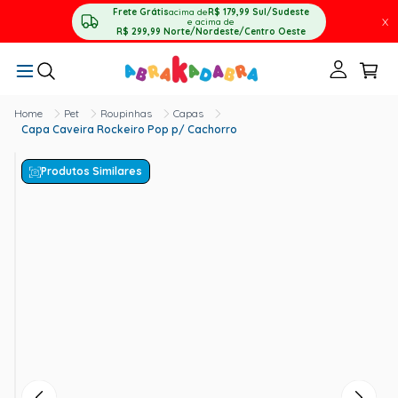
Frete Grátis
acima de
R$ 179,99
Sul/Sudeste
X
e acima de
R$ 299,99
Norte/Nordeste/Centro Oeste
Pet
Roupinhas
Capas
Capa Caveira Rockeiro Pop p/ Cachorro
Produtos Similares