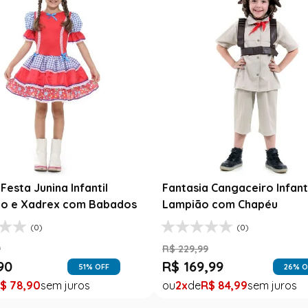
esta Junina Bebê Menina
Saia Infantil Festa Junina 
a Rosa Floral com Renda
Xadrez Preto com Girasso
9
R$
129
,
99
99
R$
78
,
90
47
% OFF
39
% O
$
99
,
99
1
R$
78
,
90