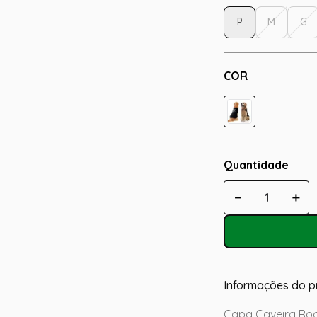
P
M
G
COR
Quantidade
－
＋
Informações do p
Capa Caveira Roc