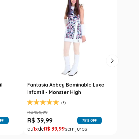
Carimbó
Saia Festa Junina Infantil Branca
l
Noivinha com Fitas Coloridas
R$
78
,
90
R$
49
,
99
FF
37
% OFF
1
R$
49
,
99