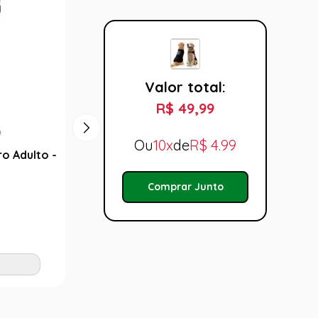
Valor total:
R$ 49,99
Ou
10x
de
R$
4.99
o Adulto -
Mão Caveira De Pegar Doces
Fantas
P/Halloween Abrakadabra
R$ 1
Comprar Junto
Fantasias
Taman
R$ 59,99
P
M
Tamanho:
U
Adicionar