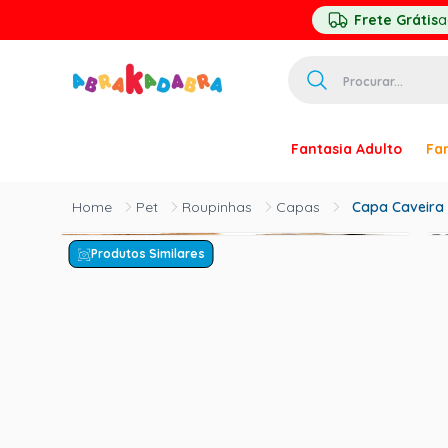
Frete Grátis
a
Procurar...
TERMOS MAIS 
Fantasia Adulto
Fan
1
º
homem ar
2
º
princesa
Pet
Roupinhas
Capas
Capa Caveira 
3
º
pirata
Produtos Similares
4
º
paquita
5
º
harry pott
6
º
palhaço
7
º
mascara
8
º
kpop
9
º
rumi