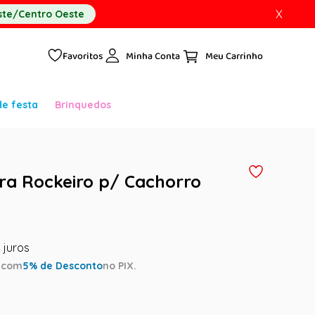
X
te/Centro Oeste
Favoritos
Minha Conta
de festa
Brinquedos
ra Rockeiro p/ Cachorro
a
com
5
% de Desconto
no PIX.