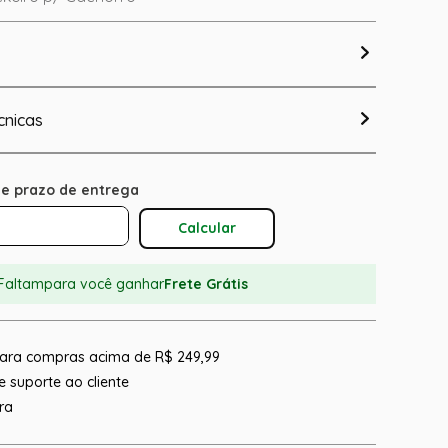
cnicas
Calcular O Frete
Faltam
para você ganhar
Frete Grátis
 para compras acima de R$ 249,99
 suporte ao cliente
ra