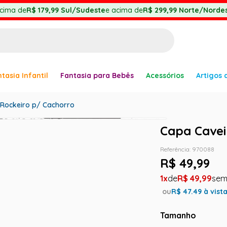
cima de
R$ 179,99
Sul/Sudeste
e acima de
R$ 299,99
Norte/Nordes
BUSCADOS
tasia Infantil
Fantasia para Bebês
Acessórios
Artigos 
anha
Rockeiro p/ Cachorro
Capa Cavei
Referência
:
970088
er
R$
49
,
99
1
R$
49
,
99
ou
R$
47.49
à vist
Tamanho