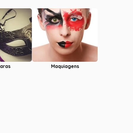
aras
Maquiagens