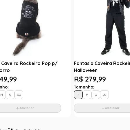
 Caveira Rockeiro Pop p/
Fantasia Caveira Rockeir
orro
Halloween
49,99
R$ 279,99
nho:
Tamanho:
M
G
GG
P
M
G
GG
Adicionar
Adicionar