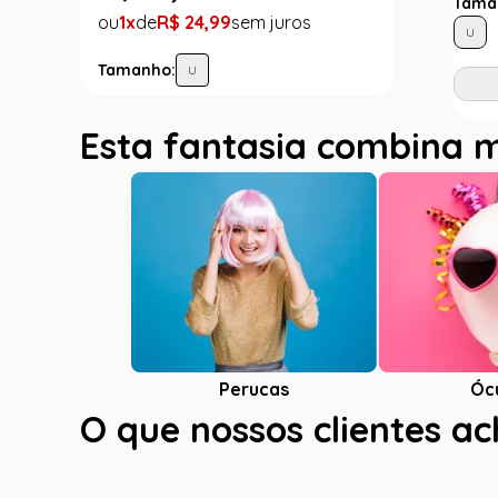
Tama
1
R$
24
,
99
U
Tamanho:
U
Esta fantasia combina 
Óc
Perucas
O que nossos clientes a