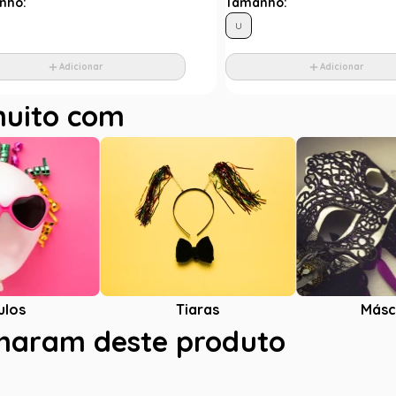
nho:
Tamanho:
U
Adicionar
Adicionar
muito com
ulos
Tiaras
Másc
charam deste produto