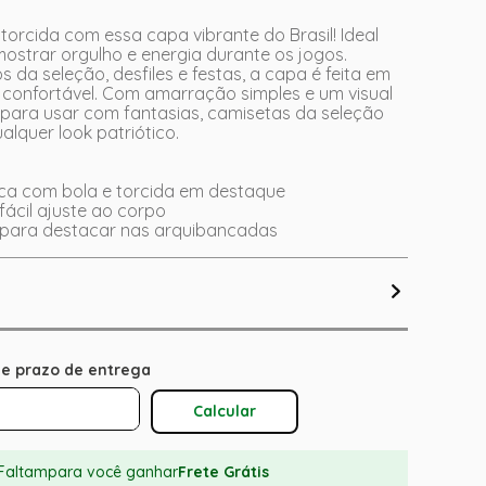
 torcida com essa capa vibrante do Brasil! Ideal
ostrar orgulho e energia durante os jogos.
s da seleção, desfiles e festas, a capa é feita em
 confortável. Com amarração simples e um visual
 para usar com fantasias, camisetas da seleção
alquer look patriótico.
ca com bola e torcida em destaque
 fácil ajuste ao corpo
s para destacar nas arquibancadas
Calcular O Frete
Faltam
para você ganhar
Frete Grátis