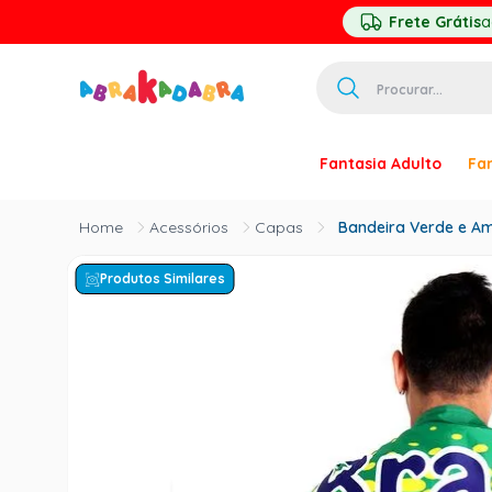
Frete Grátis
a
Procurar...
TERMOS MAIS 
Fantasia Adulto
Fan
1
º
homem ar
2
º
princesa
Acessórios
Capas
Bandeira Verde e Am
3
º
pirata
Produtos Similares
4
º
mascara
5
º
paquita
6
º
harry pott
7
º
palhaço
8
º
kpop
9
º
branca ne