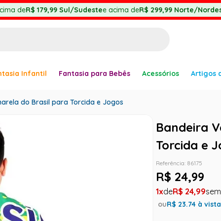
cima de
R$ 179,99
Sul/Sudeste
e acima de
R$ 299,99
Norte/Nordes
BUSCADOS
tasia Infantil
Fantasia para Bebês
Acessórios
Artigos 
anha
arela do Brasil para Torcida e Jogos
Bandeira V
Torcida e 
Referência
:
86175
er
R$
24
,
99
1
R$
24
,
99
ou
R$
23.74
à vist
ve