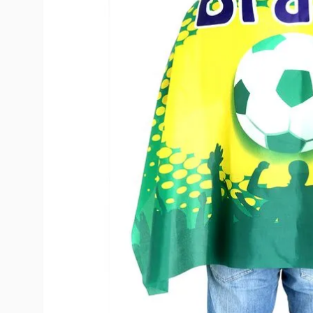
10
º
rumi