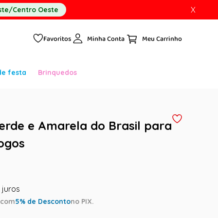
X
te/Centro Oeste
Favoritos
Minha Conta
de festa
Brinquedos
erde e Amarela do Brasil para
Jogos
a
com
5
% de Desconto
no PIX.