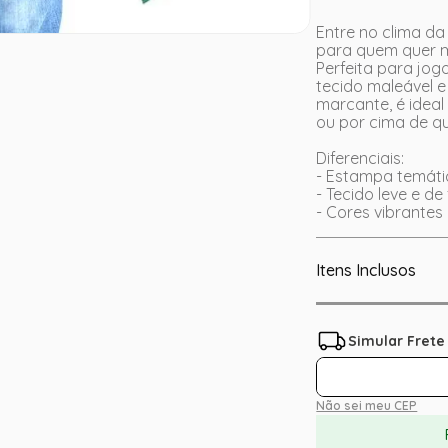
Entre no clima da
para quem quer m
Perfeita para jogo
tecido maleável e
marcante, é ideal
ou por cima de qu
Diferenciais:
- Estampa temáti
- Tecido leve e de
- Cores vibrante
Itens Inclusos
Não sei meu CEP