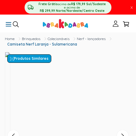
Frete Grátis
acima de
R$ 179,99
Sul/Sudeste
X
e acima de
R$ 299,99
Norte/Nordeste/Centro Oeste
Brinquedos
Colecionáveis
Nerf - lançadores
Camiseta Nerf Laranja - Sulamericana
Produtos Similares