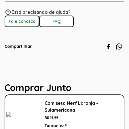
Está precisando de ajuda?
Fale conosco
FAQ
Compartilhar
Comprar Junto
Camiseta Nerf Laranja -
Sulamericana
R$
19
,
99
Tamanho:
P