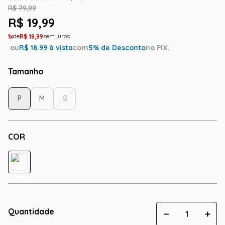
R$
79
,
99
R$
19
,
99
1
R$
19
,
99
ou
R$
18.99
à vista
com
5
% de Desconto
no PIX.
Tamanho
P
M
G
COR
Quantidade
－
＋