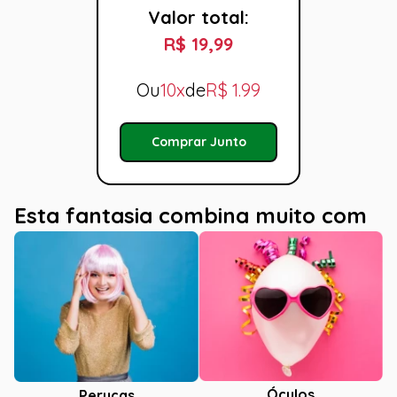
Valor total:
R$ 19,99
Ou
10x
de
R$
1.99
Comprar Junto
Esta fantasia combina muito com
Óculos
Perucas