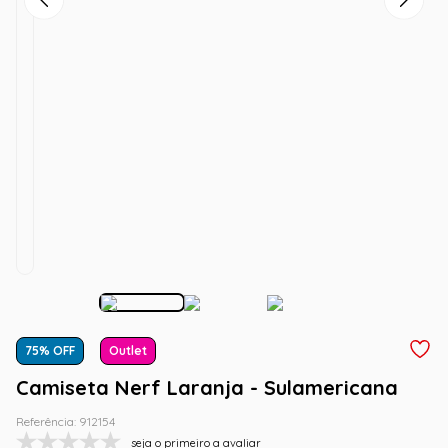
75
% OFF
Outlet
Camiseta Nerf Laranja - Sulamericana
Referência
:
912154
seja o primeiro a avaliar