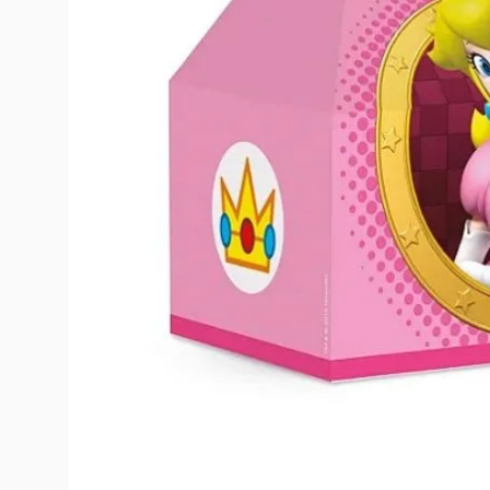
10
º
toy story