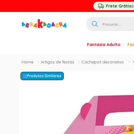
Frete Grátis
a
Procurar...
TERMOS MAIS 
Fantasia Adulto
Fan
1
º
homem ar
2
º
princesa
Artigos de festas
Cachepot decorativo
3
º
pirata
Produtos Similares
4
º
palhaço
5
º
mascara
6
º
paquita
7
º
harry pott
8
º
kpop
9
º
branca ne