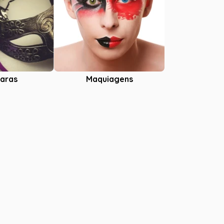
aras
Maquiagens