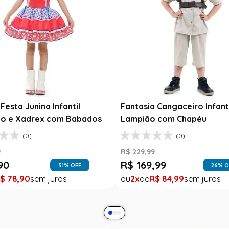
Festa Junina Infantil
Fantasia Cangaceiro Infant
o e Xadrex com Babados
Lampião com Chapéu
(0)
(0)
9
R$
229
,
99
90
R$
169
,
99
51
% OFF
26
% O
$
78
,
90
2
R$
84
,
99