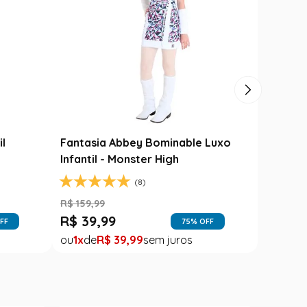
Fantasi
Jardine
R$
139
,
9
il
Fantasia Abbey Bominable Luxo
R$
99
,
Infantil - Monster High
1
(8)
R$
159
,
99
R$
39
,
99
FF
75
% OFF
1
R$
39
,
99