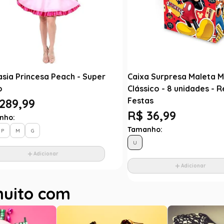
asia Princesa Peach - Super
Caixa Surpresa Maleta M
o
Clássico - 8 unidades - 
Festas
289,99
R$ 36,99
nho:
Tamanho:
P
M
G
U
Adicionar
Adicionar
muito com