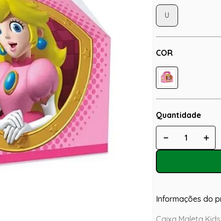
U
COR
Quantidade
－
＋
Informações do p
Caixa Maleta Kids