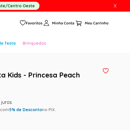
X
te/Centro Oeste
Favoritos
Minha Conta
de festa
Brinquedos
ta Kids - Princesa Peach
a
com
5
% de Desconto
no PIX.