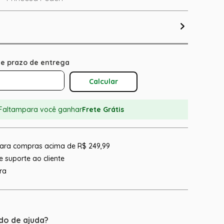
Calcular O Frete
Faltam
para você ganhar
Frete Grátis
 para compras acima de R$ 249,99
 suporte ao cliente
ra
do de ajuda?