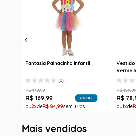
Fantasia Palhacinha Infantil
Vestido 
Vermelh
(0)
R$
179
,
99
R$
159
,
9
R$
169
,
99
R$
78
,
6
% OFF
2
R$
84
,
99
1
R
Mais vendidos