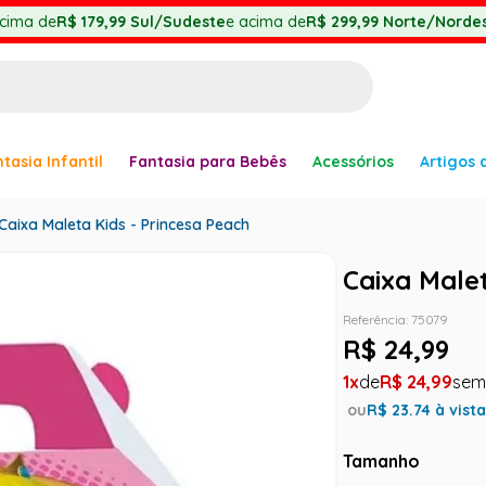
cima de
R$ 179,99
Sul/Sudeste
e acima de
R$ 299,99
Norte/Nordes
BUSCADOS
tasia Infantil
Fantasia para Bebês
Acessórios
Artigos 
anha
Caixa Maleta Kids - Princesa Peach
Caixa Male
Referência
:
75079
R$
24
,
99
1
R$
24
,
99
er
ou
R$
23.74
à vist
Tamanho
ve