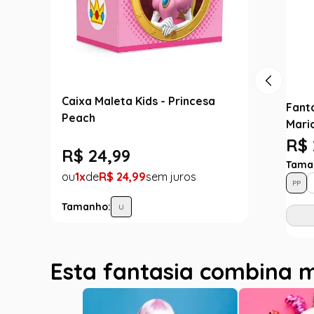
Caixa Maleta Kids - Princesa
Fant
Peach
Mari
R$ 
R$
24
,
99
Tama
1
R$
24
,
99
PP
Tamanho:
U
Esta fantasia combina 