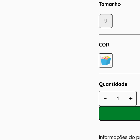
Tamanho
U
COR
Quantidade
－
＋
Informações do p