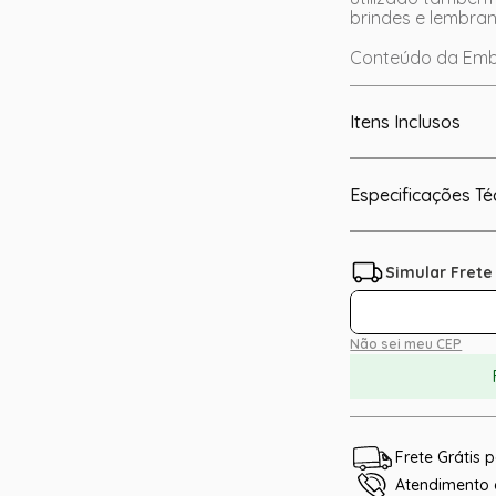
brindes e lembran
Conteúdo da Emb
Itens Inclusos
Especificações Té
Não sei meu CEP
Frete Grátis
Atendimento e