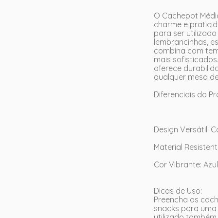
O Cachepot Médio
charme e praticid
para ser utiliza
lembrancinhas, es
combina com tema
mais sofisticados
oferece durabili
qualquer mesa de
Diferenciais do P
Design Versátil:
Material Resisten
Cor Vibrante: Azul
Dicas de Uso:
Preencha os cach
snacks para uma 
utilizado também