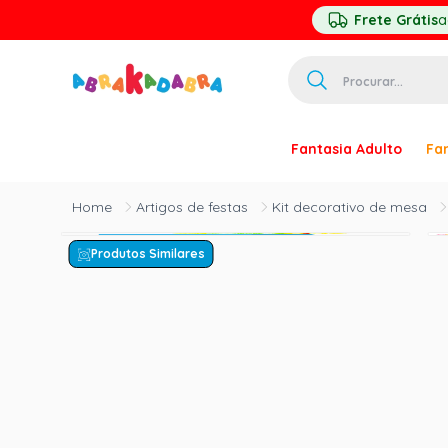
Frete Grátis
a
Procurar...
TERMOS MAIS 
Fantasia Adulto
Fan
1
º
homem ar
2
º
princesa
Artigos de festas
Kit decorativo de mesa
3
º
pirata
Produtos Similares
4
º
mascara
5
º
paquita
6
º
harry pott
7
º
palhaço
8
º
kpop
9
º
branca ne