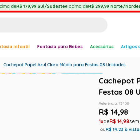
cima de
R$ 179,99
Sul/Sudeste
e acima de
R$ 299,99
Norte/Nordes
BUSCADOS
tasia Infantil
Fantasia para Bebês
Acessórios
Artigos 
anha
Cachepot Papel Azul Claro Médio para Festas 08 Unidades
Cachepot P
Festas 08 
Referência
:
73408
er
R$
14
,
98
1
R$
14
,
98
ou
R$
14.23
à vista
ve