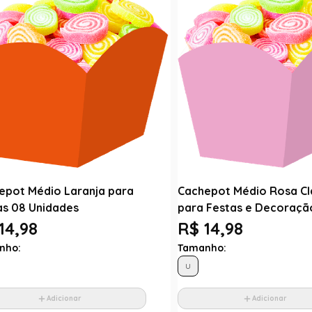
epot Médio Laranja para
Cachepot Médio Rosa Cla
as 08 Unidades
para Festas e Decoraçã
14,98
R$ 14,98
nho:
Tamanho:
U
Adicionar
Adicionar