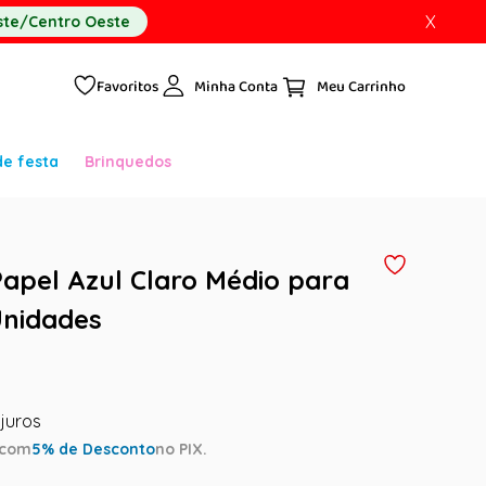
X
te/Centro Oeste
Favoritos
Minha Conta
de festa
Brinquedos
apel Azul Claro Médio para
Unidades
com
5
% de Desconto
no PIX.