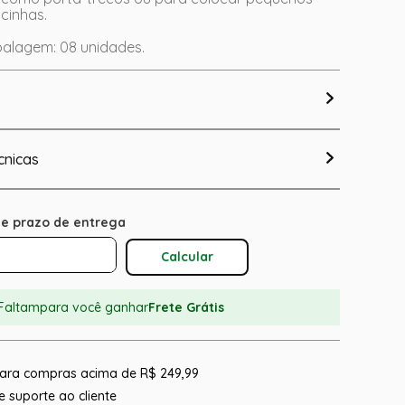
cinhas.
alagem: 08 unidades.
cnicas
Calcular O Frete
Faltam
para você ganhar
Frete Grátis
 para compras acima de R$ 249,99
 suporte ao cliente