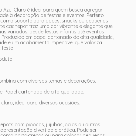
 Azul Claro é ideal para quem busca agregar
ade à decoração de festas e eventos. Perfeito
do como suporte para doces, snacks ou pequenas
te cachepot traz uma cor vibrante e elegante que
s variados, desde festas infantis até eventos
. Produzido em papel cartonado de alta qualidade,
dade e um acabamento impecável que valoriza
 festa.
roduto:
 Combina com diversos temas e decorações.
te: Papel cartonado de alta qualidade.
 claro, ideal para diversas ocasiões.
epots com pipocas, jujubas, balas ou outros
apresentação divertida e prática. Pode ser
 como porta-trecos ou para colocar pequenos