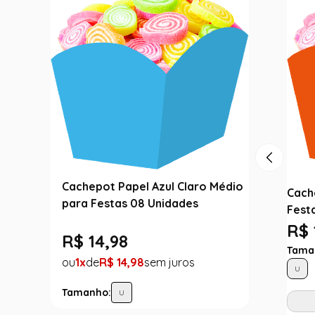
Cachepot Papel Azul Claro Médio
Cach
para Festas 08 Unidades
Fest
R$ 
R$
14
,
98
Tama
1
R$
14
,
98
U
Tamanho:
U