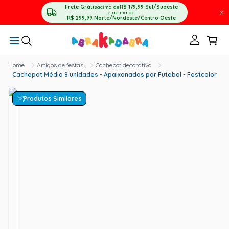
Frete Grátis
acima de
R$ 179,99
Sul/Sudeste
X
e acima de
R$ 299,99
Norte/Nordeste/Centro Oeste
Artigos de festas
Cachepot decorativo
Cachepot Médio 8 unidades - Apaixonados por Futebol - Festcolor
Produtos Similares