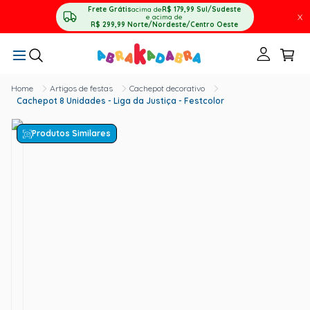
Frete Grátis
acima de
R$ 179,99
Sul/Sudeste
X
e acima de
R$ 299,99
Norte/Nordeste/Centro Oeste
Artigos de festas
Cachepot decorativo
Cachepot 8 Unidades - Liga da Justiça - Festcolor
Produtos Similares