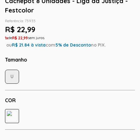
Cachepot 8 Unidades - Liga da Justiça -
Festcolor
Referência
:
73935
R$
22
,
99
1
R$
22
,
99
ou
R$
21.84
à vista
com
5
% de Desconto
no PIX.
Tamanho
U
COR