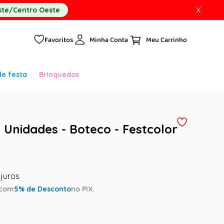
X
te/Centro Oeste
Favoritos
Minha Conta
de festa
Brinquedos
 Unidades - Boteco - Festcolor
com
5
% de Desconto
no PIX.