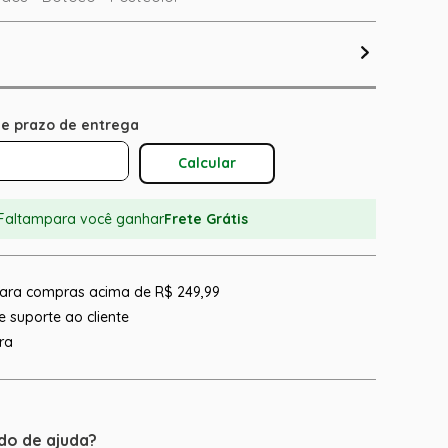
Calcular O Frete
Faltam
para você ganhar
Frete Grátis
 para compras acima de R$ 249,99
 suporte ao cliente
ra
do de ajuda?