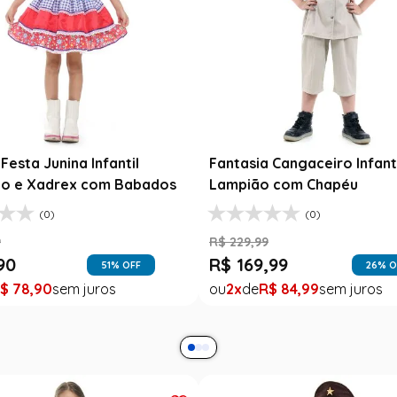
esta Junina Bebê Menina
Saia Infantil Festa Junina 
a Rosa Floral com Renda
Xadrez Preto com Girasso
9
R$
129
,
99
99
R$
78
,
90
47
% OFF
39
% O
$
99
,
99
1
R$
78
,
90