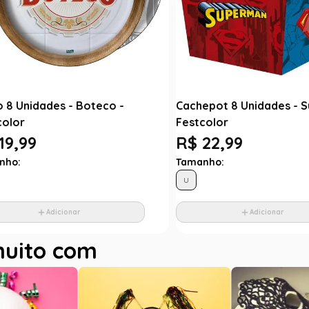
o 8 Unidades - Boteco -
Cachepot 8 Unidades - 
color
Festcolor
19,99
R$ 22,99
nho:
Tamanho:
U
Adicionar
Adicionar
muito com