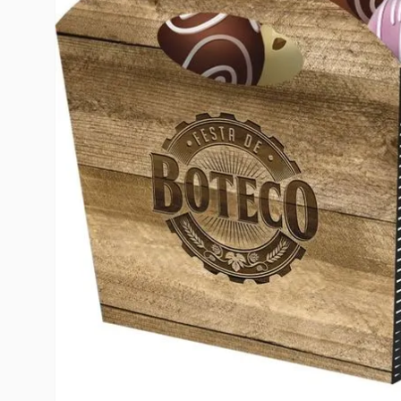
10
º
rumi