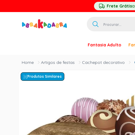
Frete Grátis
a
Procurar...
TERMOS MAIS 
Fantasia Adulto
Fan
1
º
homem ar
2
º
princesa
Artigos de festas
Cachepot decorativo
3
º
pirata
Produtos Similares
4
º
mascara
5
º
paquita
6
º
harry pott
7
º
palhaço
8
º
kpop
9
º
branca ne