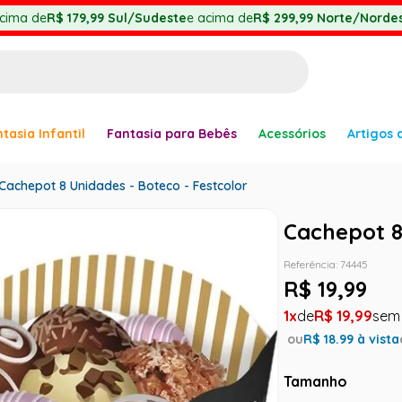
cima de
R$ 179,99
Sul/Sudeste
e acima de
R$ 299,99
Norte/Nordes
BUSCADOS
tasia Infantil
Fantasia para Bebês
Acessórios
Artigos 
anha
Cachepot 8 Unidades - Boteco - Festcolor
Cachepot 8
Referência
:
74445
R$
19
,
99
er
1
R$
19
,
99
ou
R$
18.99
à vista
Tamanho
ve