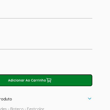
Adicionar Ao Carrinho
roduto
des - Boteco - Festcolor