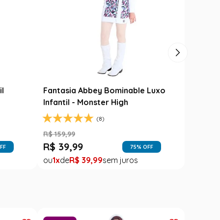
Carimbó
Saia Festa Junina Infantil Branca
l
Noivinha com Fitas Coloridas
R$
78
,
90
R$
49
,
99
FF
37
% OFF
1
R$
49
,
99