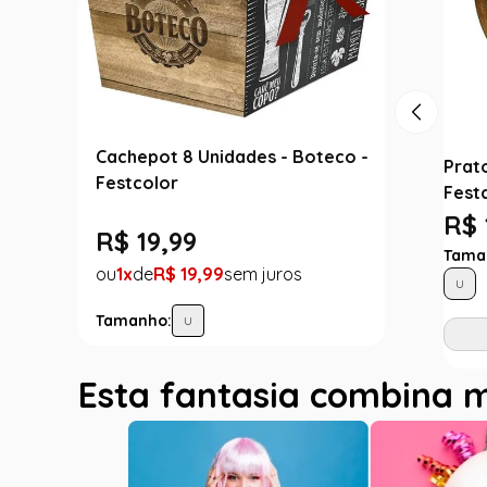
Cachepot 8 Unidades - Boteco -
Prat
Festcolor
Fest
R$ 
R$
19
,
99
Tama
1
R$
19
,
99
U
Tamanho:
U
Esta fantasia combina 