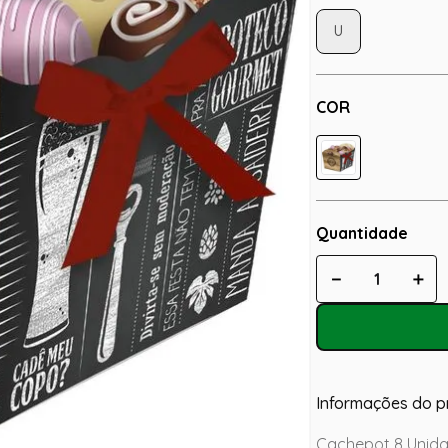
U
COR
Quantidade
－
＋
Informações do p
Cachepot 8 Unida