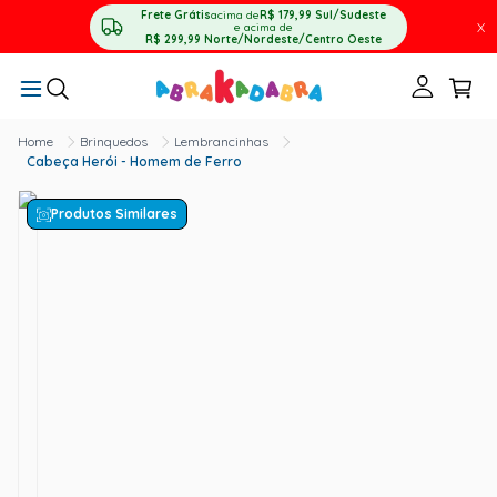
Frete Grátis
acima de
R$ 179,99
Sul/Sudeste
X
e acima de
R$ 299,99
Norte/Nordeste/Centro Oeste
Brinquedos
Lembrancinhas
Cabeça Herói - Homem de Ferro
Produtos Similares