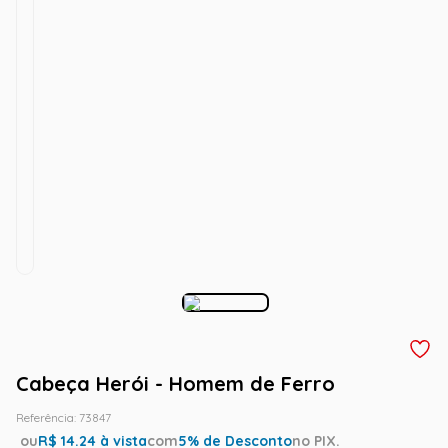
Cabeça Herói - Homem de Ferro
Referência
:
73847
ou
R$
14.24
à vista
com
5
% de Desconto
no PIX.