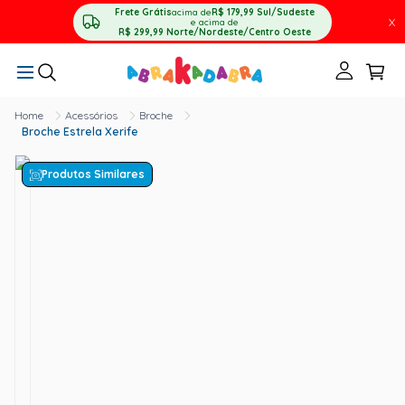
Frete Grátis
acima de
R$ 179,99
Sul/Sudeste
X
e acima de
R$ 299,99
Norte/Nordeste/Centro Oeste
Acessórios
Broche
Broche Estrela Xerife
Produtos Similares