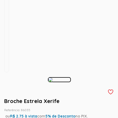
Broche Estrela Xerife
Referência
:
86035
ou
R$
2.75
à vista
com
5
% de Desconto
no PIX.