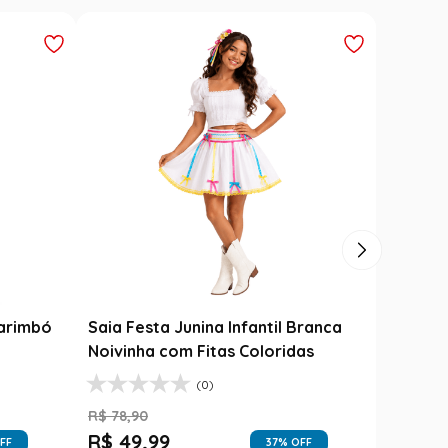
Carimbó
Saia Festa Junina Infantil Branca
l
Noivinha com Fitas Coloridas
(0)
R$
78
,
90
R$
49
,
99
FF
37
% OFF