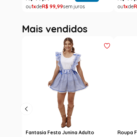
1
R$
99
,
99
1
R
Mais vendidos
Luxo
Fantasia Festa Junina Adulto
Roupa F