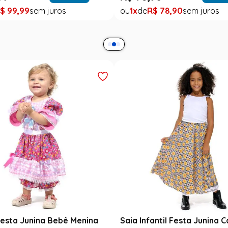
$
99
,
99
1
R$
78
,
90
esta Junina Bebê Menina
Saia Infantil Festa Junina 