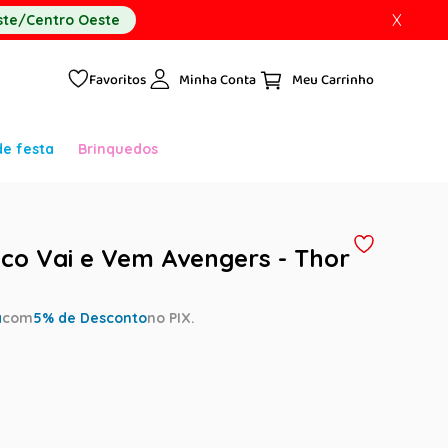
X
te/Centro Oeste
Favoritos
Minha Conta
de festa
Brinquedos
ico Vai e Vem Avengers - Thor
a
com
5
% de Desconto
no PIX.