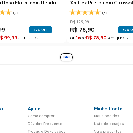
a Rosa Floral com Renda
Xadrez Preto com Girasso
(2)
(3)
9
R$
129
,
99
99
R$
78
,
90
47
% OFF
39
% O
$
99
,
99
1
R$
78
,
90
ra
Ajuda
Minha Conta
Como comprar
Meus pedidos
Dúvidas Frequente
Lista de desejos
Trocas e Devoluções
Vale presentes