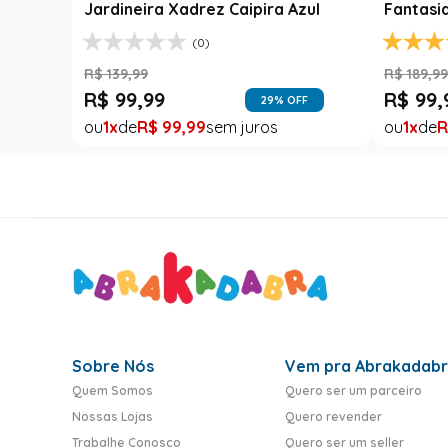
Jardineira Xadrez Caipira Azul
Fantasi
(0)
R$
139
,
99
R$
189
,
9
R$
99
,
99
R$
99
,
FF
29
% OFF
1
R$
99
,
99
1
R
Sobre Nós
Vem pra Abrakadab
Quem Somos
Quero ser um parceiro
Nossas Lojas
Quero revender
Trabalhe Conosco
Quero ser um seller