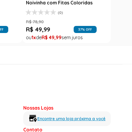
l
Noivinha com Fitas Coloridas
(0)
R$
78
,
90
R$
49
,
99
FF
37
% OFF
1
R$
49
,
99
Nossas Lojas
Encontre uma loja próxima a você
Contato