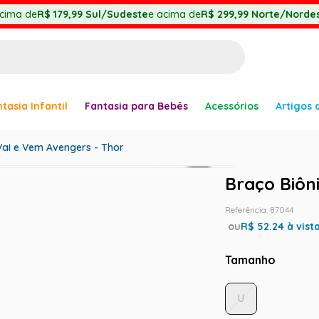
cima de
R$ 179,99
Sul/Sudeste
e acima de
R$ 299,99
Norte/Nordes
BUSCADOS
tasia Infantil
Fantasia para Bebês
Acessórios
Artigos 
anha
Vai e Vem Avengers - Thor
Braço Biôn
Referência
:
87044
ou
R$
52.24
à vist
er
Tamanho
U
ve