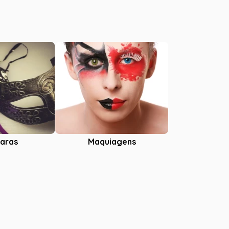
aras
Maquiagens