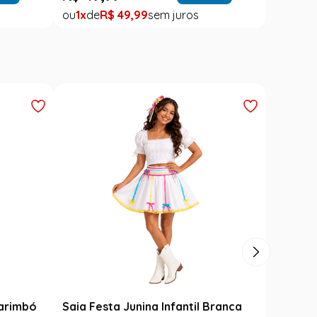
1
R$
49
,
99
Carimbó
Saia Festa Junina Infantil Branca