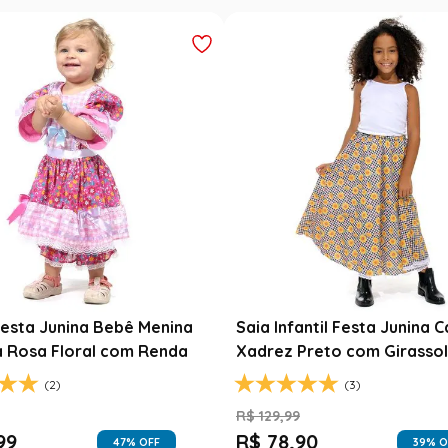
esta Junina Bebê Menina
Saia Infantil Festa Junina 
a Rosa Floral com Renda
Xadrez Preto com Girasso
(2)
(3)
9
R$
129
,
99
99
R$
78
,
90
47
% OFF
39
% O