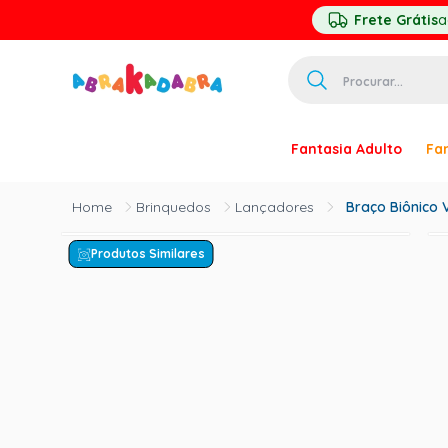
Frete Grátis
a
Procurar...
TERMOS MAIS 
Fantasia Adulto
Fan
1
º
homem ar
2
º
princesa
Brinquedos
Lançadores
Braço Biônico 
3
º
pirata
Produtos Similares
4
º
mascara
5
º
paquita
6
º
harry pott
7
º
palhaço
8
º
kpop
9
º
branca ne