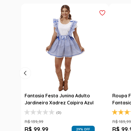
Luxo
Fantasia Festa Junina Adulto
Roupa F
Jardineira Xadrez Caipira Azul
Fantasi
(0)
R$
139
,
99
R$
189
,
9
R$
99
,
99
R$
99
,
FF
29
% OFF