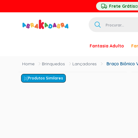
Frete Grátis
a
Procurar...
TERMOS MAIS 
Fantasia Adulto
Fan
1
º
homem ar
2
º
princesa
Brinquedos
Lançadores
Braço Biônico 
3
º
pirata
Produtos Similares
4
º
mascara
5
º
paquita
6
º
harry pott
7
º
palhaço
8
º
kpop
9
º
branca ne