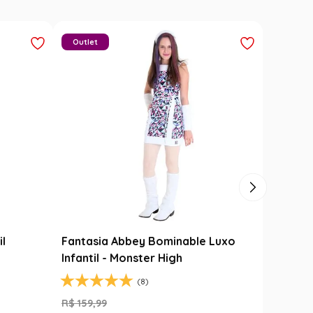
Outlet
il
Fantasia Abbey Bominable Luxo
Infantil - Monster High
(8)
R$
159
,
99