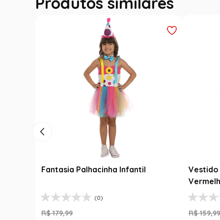
Produtos similares
Fantasia Palhacinha Infantil
Vestido 
Vermelh
(0)
R$
179
,
99
R$
159
,
9