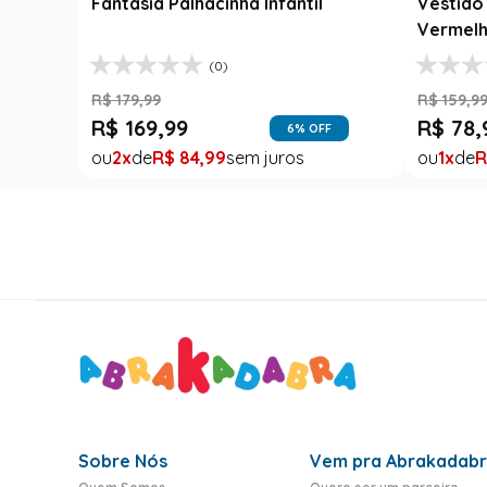
Fantasia Palhacinha Infantil
Vestido 
Vermelh
(0)
R$
179
,
99
R$
159
,
9
R$
169
,
99
R$
78
,
6
% OFF
2
R$
84
,
99
1
R
Sobre Nós
Vem pra Abrakadab