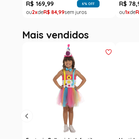
R$
169
,
99
R$
78
,
6
% OFF
2
R$
84
,
99
1
R
Mais vendidos