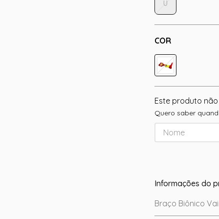
U
COR
Este produto não
Quero saber quando
Informações do p
Braço Biônico Va