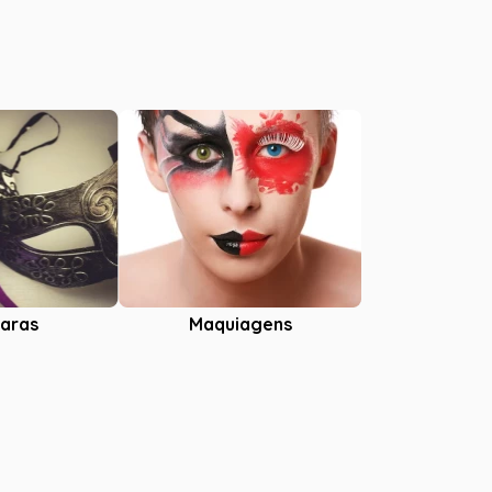
aras
Maquiagens