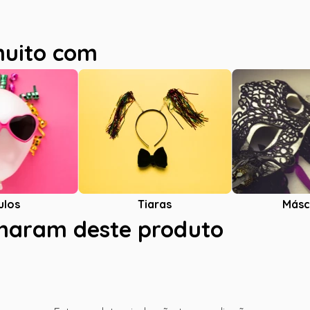
muito com
ulos
Tiaras
Másc
charam deste produto