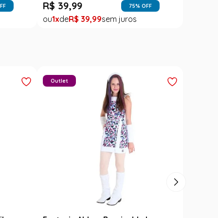
R$
39
,
99
FF
75
% OFF
1
R$
39
,
99
Outlet