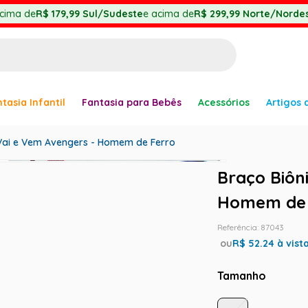
cima de
R$ 179,99
Sul/Sudeste
e acima de
R$ 299,99
Norte/Nordes
BUSCADOS
tasia Infantil
Fantasia para Bebês
Acessórios
Artigos 
anha
Vai e Vem Avengers - Homem de Ferro
Braço Biôn
Homem de 
Referência
:
87043
er
ou
R$
52.24
à vist
Tamanho
ve