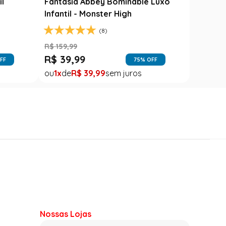
il
Fantasia Abbey Bominable Luxo
Infantil - Monster High
(8)
R$
159
,
99
R$
39
,
99
FF
75
% OFF
1
R$
39
,
99
Nossas Lojas