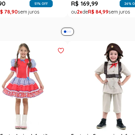
90
R$
169
,
99
51
% OFF
26
% O
$
78
,
90
2
R$
84
,
99