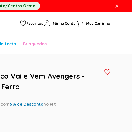
X
te/Centro Oeste
Favoritos
Minha Conta
de festa
Brinquedos
ico Vai e Vem Avengers -
Ferro
a
com
5
% de Desconto
no PIX.