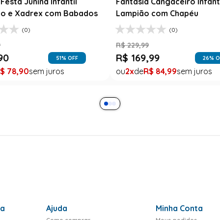
Festa Junina Infantil
Fantasia Cangaceiro Infant
o e Xadrex com Babados
Lampião com Chapéu
(0)
(0)
9
R$
229
,
99
90
R$
169
,
99
51
% OFF
26
% O
$
78
,
90
2
R$
84
,
99
ra
Ajuda
Minha Conta