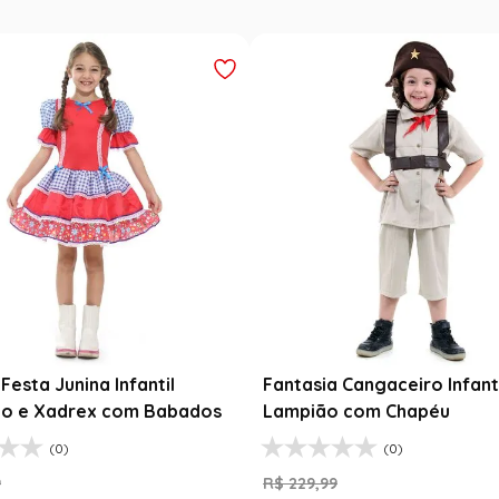
Festa Junina Infantil
Fantasia Cangaceiro Infant
o e Xadrex com Babados
Lampião com Chapéu
(0)
(0)
9
R$
229
,
99