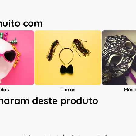
muito com
ulos
Tiaras
Másc
charam deste produto