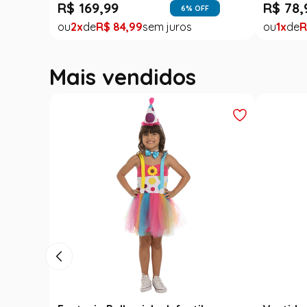
R$
169
,
99
R$
78
,
6
% OFF
2
R$
84
,
99
1
R
Mais vendidos