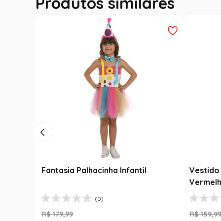
Produtos similares
Fantasia Palhacinha Infantil
Vestido 
Vermelh
(0)
R$
179
,
99
R$
159
,
9