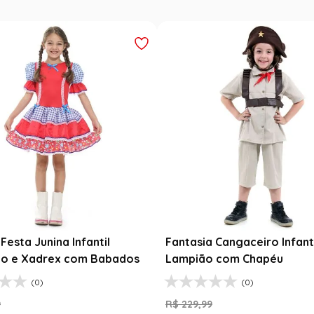
Festa Junina Infantil
Fantasia Cangaceiro Infant
o e Xadrex com Babados
Lampião com Chapéu
(0)
(0)
9
R$
229
,
99