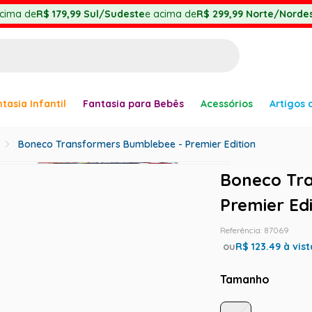
cima de
R$ 179,99
Sul/Sudeste
e acima de
R$ 299,99
Norte/Nordes
BUSCADOS
tasia Infantil
Fantasia para Bebês
Acessórios
Artigos 
anha
Boneco Transformers Bumblebee - Premier Edition
Boneco Tr
Premier Edi
Referência
:
87069
ou
R$
123.49
à vist
er
Tamanho
ve