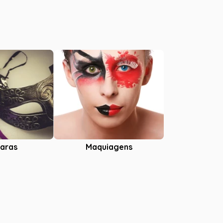
aras
Maquiagens