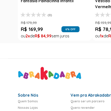
Fantasia Palhacinha Infantil
Vestido 
Vermelh
(0)
R$
179
,
99
R$
159
,
9
R$
169
,
99
R$
78
,
6
% OFF
2
R$
84
,
99
1
R
Sobre Nós
Vem pra Abrakadab
Quem Somos
Quero ser um parceiro
Nossas Lojas
Quero revender