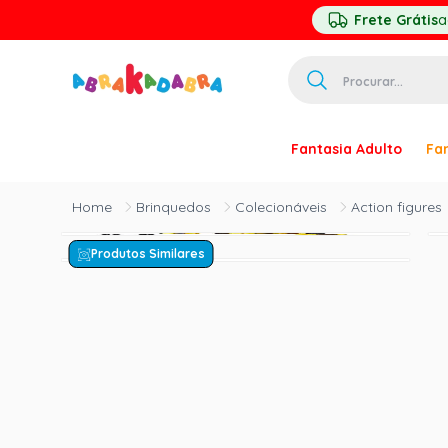
Frete Grátis
a
Procurar...
TERMOS MAIS 
Fantasia Adulto
Fan
1
º
homem ar
2
º
princesa
Brinquedos
Colecionáveis
Action figures
3
º
pirata
Produtos Similares
4
º
palhaço
5
º
mascara
6
º
paquita
7
º
harry pott
8
º
kpop
9
º
branca ne