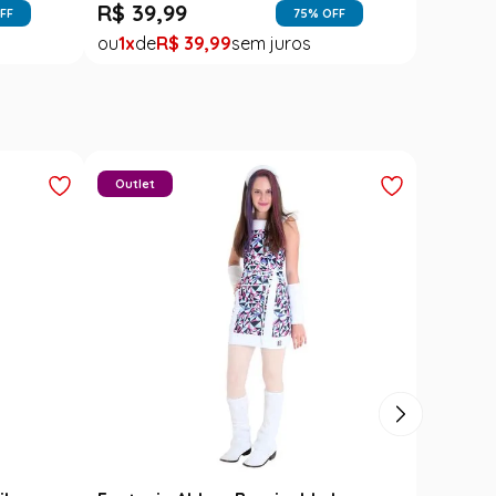
R$
39
,
99
FF
75
% OFF
1
R$
39
,
99
Outlet