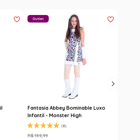
Outlet
il
Fantasia Abbey Bominable Luxo
Infantil - Monster High
(8)
R$
159
,
99