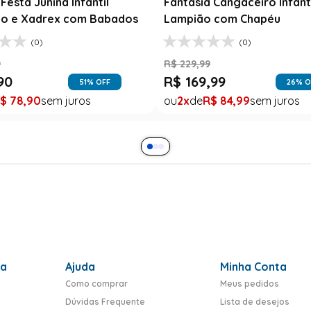
Festa Junina Infantil
Fantasia Cangaceiro Infant
o e Xadrex com Babados
Lampião com Chapéu
(0)
(0)
9
R$
229
,
99
90
R$
169
,
99
51
% OFF
26
% O
$
78
,
90
2
R$
84
,
99
ra
Ajuda
Minha Conta
Como comprar
Meus pedidos
Dúvidas Frequente
Lista de desejos