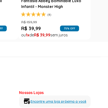
il
Fantasia Abbey Bominable Luxo
Infantil - Monster High
(8)
R$
159
,
99
R$
39
,
99
FF
75
% OFF
1
R$
39
,
99
Nossas Lojas
Encontre uma loja próxima a você