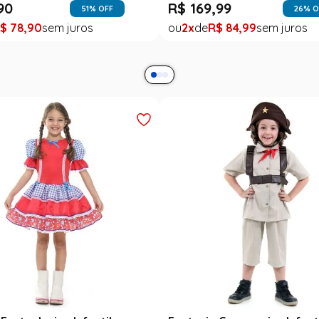
90
R$
169
,
99
51
% OFF
26
% O
$
78
,
90
2
R$
84
,
99