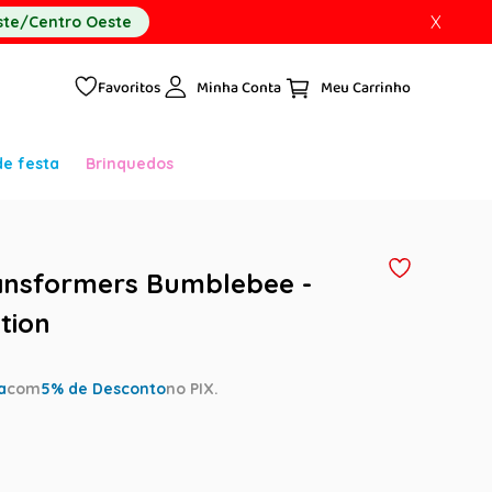
X
te/Centro Oeste
Favoritos
Minha Conta
de festa
Brinquedos
ansformers Bumblebee -
tion
a
com
5
% de Desconto
no PIX.