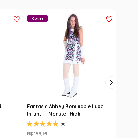
Carimbó
Saia Festa Junina Infantil Branca
l
Noivinha com Fitas Coloridas
R$
78
,
90
R$
49
,
99
FF
37
% OFF
1
R$
49
,
99