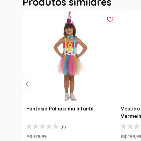
Produtos similares
Fantasia Festa Junina Adulto
Roupa F
Jardineira Xadrez Caipira Azul
Fantasi
R$
139
,
99
R$
189
,
9
Luxo
R$
99
,
99
R$
99
,
29
% OFF
1
R$
99
,
99
1
R