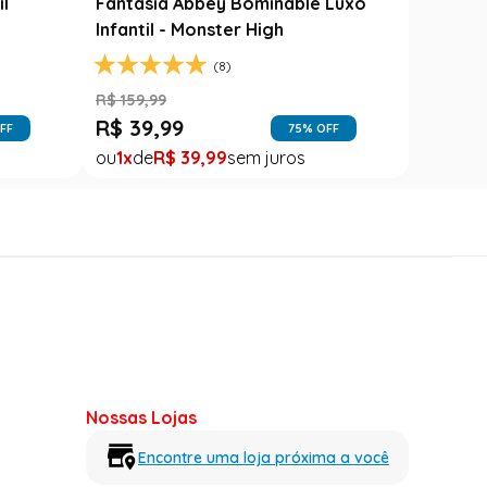
R$
49
,
99
FF
37
% OFF
1
R$
49
,
99
Nossas Lojas
Encontre uma loja próxima a você