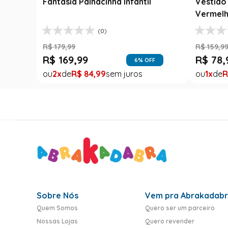
Luxo
R$
99
,
99
R$
99
,
29
% OFF
1
R$
99
,
99
1
R
FF
Sobre Nós
Vem pra Abrakadab
Quem Somos
Quero ser um parceiro
Nossas Lojas
Quero revender