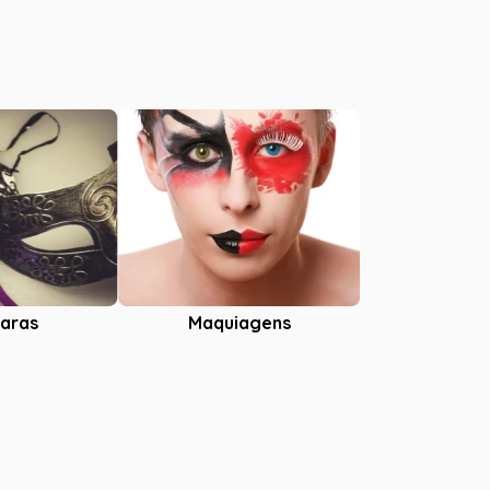
aras
Maquiagens