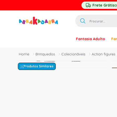
Frete Grátis
a
Procurar...
TERMOS MAIS 
Fantasia Adulto
Fan
1
º
homem ar
2
º
princesa
Brinquedos
Colecionáveis
Action figures
3
º
pirata
Produtos Similares
4
º
paquita
5
º
harry pott
6
º
palhaço
7
º
kpop
8
º
branca ne
9
º
toy story