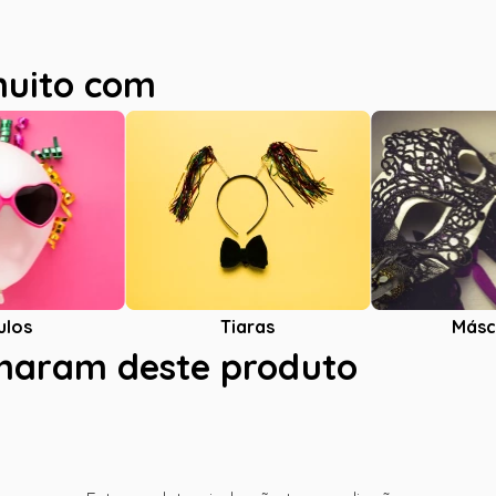
muito com
ulos
Tiaras
Másc
charam deste produto