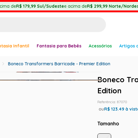
cima de
R$ 179,99
Sul/Sudeste
e acima de
R$ 299,99
Norte/Nordes
BUSCADOS
tasia Infantil
Fantasia para Bebês
Acessórios
Artigos 
anha
Boneco Transformers Barricade - Premier Edition
Boneco Tra
Edition
er
Referência
:
87070
ou
R$
123.49
à vist
Tamanho
ve