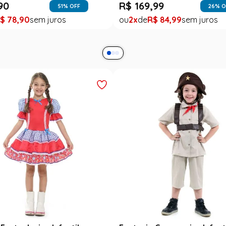
esta Junina Bebê Menina
Saia Infantil Festa Junina 
a Rosa Floral com Renda
Xadrez Preto com Girasso
9
R$
129
,
99