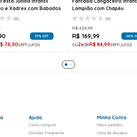
99
R$
78
,
90
47
% OFF
39
% O
$
99
,
99
1
R$
78
,
90
ra
Ajuda
Minha Conta
Como comprar
Meus pedidos
Dúvidas Frequente
Lista de desejos