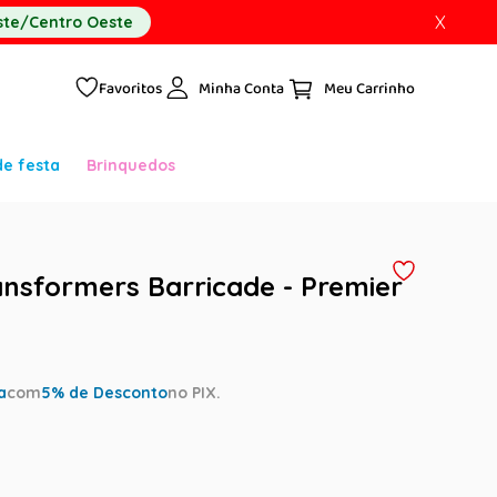
X
te/Centro Oeste
Favoritos
Minha Conta
de festa
Brinquedos
nsformers Barricade - Premier
a
com
5
% de Desconto
no PIX.