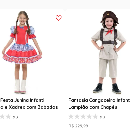
esta Junina Bebê Menina
Saia Infantil Festa Junina 
a Rosa Floral com Renda
Xadrez Preto com Girasso
9
R$
129
,
99
99
R$
78
,
90
47
% OFF
39
% O
$
99
,
99
1
R$
78
,
90