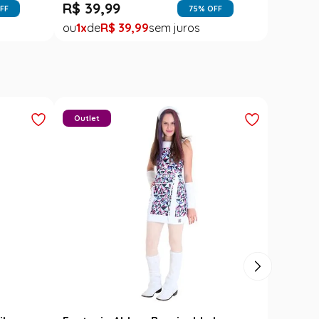
Carimbó
Saia Festa Junina Infantil Branca
l
Noivinha com Fitas Coloridas
R$
78
,
90